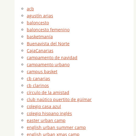
acb
agustín arias
baloncesto
baloncesto femenino
basketmanía
Buenavista del Norte
CajaCanarias
campamento de navidad
campamento urbano
campus basket
cb canarias
cb clarinos
círculo de la amistad
club naútico puertito de güímar
colegio casa azul
colegio hispano inglés
easter urban camp
english urban summer camp
english urban xmas camp