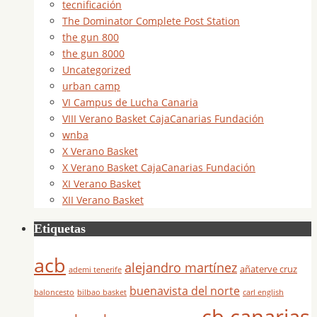
tecnificación
The Dominator Complete Post Station
the gun 800
the gun 8000
Uncategorized
urban camp
VI Campus de Lucha Canaria
VIII Verano Basket CajaCanarias Fundación
wnba
X Verano Basket
X Verano Basket CajaCanarias Fundación
XI Verano Basket
XII Verano Basket
Etiquetas
acb
alejandro martínez
añaterve cruz
ademi tenerife
buenavista del norte
baloncesto
bilbao basket
carl english