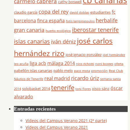
cb canarias
carmelo cabrera
cathy boswell
copa del rey
fc
claudio garcía
estudiantes
david doblas
herbalife
barcelona
finca españa
fotis lampropoulos
iberostar tenerife
gran canaria
huerto ecológico
josé carlos
islas canarias
iván déniz
hernández rizo
josé ignacio gonzález
jöel hernández
liga acb
málaga 2014
leo acuña
nico richotti
noni borges
oferta
pabellón islas canarias
pablo melo
paco mota
promoción
Real Club
ricardo úriz
real madrid
Náutico de Tenerife
semana santa
tenerife
óscar
solobasket 2014
xisco sánz
2014
toni flores
alvarado
Entradas recientes
Vídeos del Campus Verano 2021 (2ª parte)
Vídeos del Campus Verano 2021