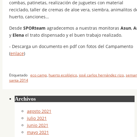
combas, patinetas, realización de juguetes con material
reciclado, taller de cremas de aloe vera, siembra, animalitos d
huerto, canciones…
Desde
SPORteam
agradecemos a nuestras monitoras
Asun
,
A
y
Elena
el trato dispensado y el buen trabajo realizado.
- Descarga un documento en pdf con fotos del Campamento
(
enlace
)
Etiquetado
eco camp
,
huerto ecológico
,
josé carlos hernández rizo
,
sema
santa 2014
Archivos
agosto 2021
julio 2021
junio 2021
mayo 2021