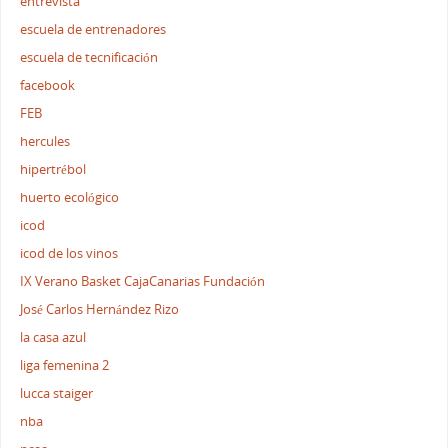
entrevista
escuela de entrenadores
escuela de tecnificación
facebook
FEB
hercules
hipertrébol
huerto ecológico
icod
icod de los vinos
IX Verano Basket CajaCanarias Fundación
José Carlos Hernández Rizo
la casa azul
liga femenina 2
lucca staiger
nba