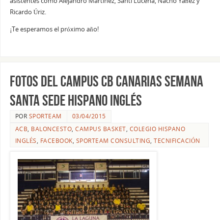
asistentes como Alejandro Martinez, Santi Lucena, Nacho Yañez y
Ricardo Úriz.
¡Te esperamos el próximo año!
Fotos del Campus CB Canarias Semana
Santa Sede Hispano Inglés
POR
SPORTEAM
03/04/2015
ACB
,
BALONCESTO
,
CAMPUS BASKET
,
COLEGIO HISPANO
INGLÉS
,
FACEBOOK
,
SPORTEAM CONSULTING
,
TECNIFICACIÓN