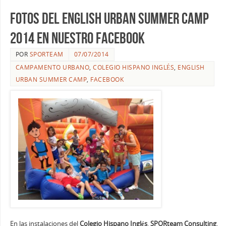
Fotos del English Urban Summer Camp
2014 en nuestro Facebook
POR
SPORTEAM
07/07/2014
CAMPAMENTO URBANO
,
COLEGIO HISPANO INGLÉS
,
ENGLISH
URBAN SUMMER CAMP
,
FACEBOOK
En las instalaciones del
Colegio Hispano Inglés
,
SPORteam Consulting
,