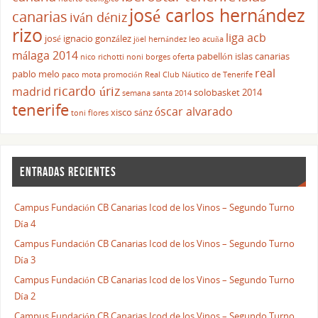
josé carlos hernández
canarias
iván déniz
rizo
liga acb
josé ignacio gonzález
jöel hernández
leo acuña
málaga 2014
pabellón islas canarias
nico richotti
noni borges
oferta
real
pablo melo
paco mota
promoción
Real Club Náutico de Tenerife
ricardo úriz
madrid
solobasket 2014
semana santa 2014
tenerife
óscar alvarado
xisco sánz
toni flores
ENTRADAS RECIENTES
Campus Fundación CB Canarias Icod de los Vinos – Segundo Turno
Día 4
Campus Fundación CB Canarias Icod de los Vinos – Segundo Turno
Día 3
Campus Fundación CB Canarias Icod de los Vinos – Segundo Turno
Día 2
Campus Fundación CB Canarias Icod de los Vinos – Segundo Turno