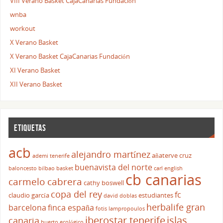
VIII Verano Basket CajaCanarias Fundación
wnba
workout
X Verano Basket
X Verano Basket CajaCanarias Fundación
XI Verano Basket
XII Verano Basket
ETIQUETAS
acb
alejandro martínez
añaterve cruz
ademi tenerife
buenavista del norte
baloncesto
bilbao basket
carl english
cb canarias
carmelo cabrera
cathy boswell
copa del rey
fc
claudio garcía
estudiantes
david doblas
herbalife gran
barcelona
finca españa
fotis lampropoulos
iberostar tenerife
islas
canaria
huerto ecológico