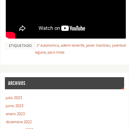
2ª autonómica
,
ademi tenerife
,
javier martínez
,
juventud
ETIQUETADO
laguna
,
paco mota
ARCHIVOS
julio 2023
junio 2023
enero 2023
diciembre 2022