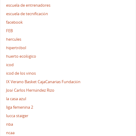
escuela de entrenadores
escuela de tecnificación
facebook
FEB
hercules
hipertrébol
huerto ecológico
icod
icod de los vinos
IX Verano Basket CajaCanarias Fundación
José Carlos Hernández Rizo
la casa azul
liga femenina 2
lucca staiger
nba
ncaa