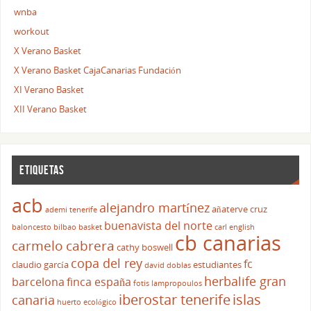
wnba
workout
X Verano Basket
X Verano Basket CajaCanarias Fundación
XI Verano Basket
XII Verano Basket
ETIQUETAS
acb
alejandro martínez
añaterve cruz
ademi tenerife
buenavista del norte
baloncesto
bilbao basket
carl english
cb canarias
carmelo cabrera
cathy boswell
copa del rey
fc
claudio garcía
estudiantes
david doblas
herbalife gran
barcelona
finca españa
fotis lampropoulos
iberostar tenerife
islas
canaria
huerto ecológico