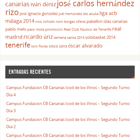
josé carlos hernández
canarias
iván déniz
rizo
liga acb
josé ignacio gonzález
jöel hernández
leo acuña
málaga 2014
pabellón islas canarias
nico richotti
noni borges
oferta
real
pablo melo
paco mota
promoción
Real Club Náutico de Tenerife
ricardo úriz
madrid
solobasket 2014
semana santa 2014
tenerife
óscar alvarado
xisco sánz
toni flores
ENTRADAS RECIENTES
Campus Fundación CB Canarias Icod de los Vinos – Segundo Turno
Día 4
Campus Fundación CB Canarias Icod de los Vinos – Segundo Turno
Día 3
Campus Fundación CB Canarias Icod de los Vinos – Segundo Turno
Día 2
Campus Fundación CB Canarias Icod de los Vinos – Segundo Turno