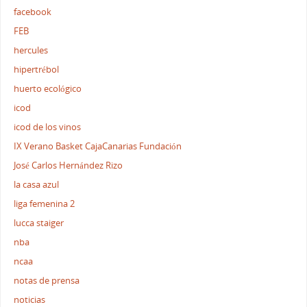
facebook
FEB
hercules
hipertrébol
huerto ecológico
icod
icod de los vinos
IX Verano Basket CajaCanarias Fundación
José Carlos Hernández Rizo
la casa azul
liga femenina 2
lucca staiger
nba
ncaa
notas de prensa
noticias