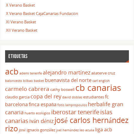
X Verano Basket
X Verano Basket CajaCanarias Fundación
XI Verano Basket
XII Verano Basket
ETIQUETAS
acb
alejandro martínez
añaterve cruz
ademi tenerife
buenavista del norte
baloncesto
bilbao basket
carl english
cb canarias
carmelo cabrera
cathy boswell
copa del rey
fc
claudio garcía
estudiantes
david doblas
herbalife gran
barcelona
finca españa
fotis lampropoulos
iberostar tenerife
islas
canaria
huerto ecológico
josé carlos hernández
canarias
iván déniz
rizo
liga acb
josé ignacio gonzález
jöel hernández
leo acuña