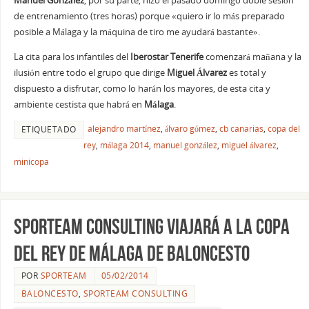
Manuel González
, por su parte, hizo el pasado domingo doble sesión
de entrenamiento (tres horas) porque «quiero ir lo más preparado
posible a Málaga y la máquina de tiro me ayudará bastante».
La cita para los infantiles del
Iberostar Tenerife
comenzará mañana y la
ilusión entre todo el grupo que dirige
Miguel Álvarez
es total y
dispuesto a disfrutar, como lo harán los mayores, de esta cita y
ambiente cestista que habrá en
Málaga
.
alejandro martínez
,
álvaro gómez
,
cb canarias
,
copa del
ETIQUETADO
rey
,
málaga 2014
,
manuel gonzález
,
miguel álvarez
,
minicopa
SPORteam Consulting viajará a la Copa
del Rey de Málaga de Baloncesto
POR
SPORTEAM
05/02/2014
BALONCESTO
,
SPORTEAM CONSULTING