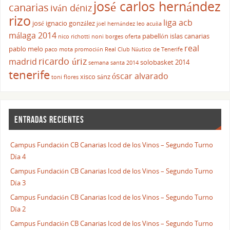
josé carlos hernández
canarias
iván déniz
rizo
liga acb
josé ignacio gonzález
jöel hernández
leo acuña
málaga 2014
pabellón islas canarias
nico richotti
noni borges
oferta
real
pablo melo
paco mota
promoción
Real Club Náutico de Tenerife
ricardo úriz
madrid
solobasket 2014
semana santa 2014
tenerife
óscar alvarado
xisco sánz
toni flores
ENTRADAS RECIENTES
Campus Fundación CB Canarias Icod de los Vinos – Segundo Turno
Día 4
Campus Fundación CB Canarias Icod de los Vinos – Segundo Turno
Día 3
Campus Fundación CB Canarias Icod de los Vinos – Segundo Turno
Día 2
Campus Fundación CB Canarias Icod de los Vinos – Segundo Turno