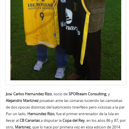
José Carlos Hernández Rizo
, socio de
SPORteam Consulting
, y
Alejandro Martínez
posaban ante las cámaras luciendo las camisetas
de dos épocas distintas del baloncesto tinerfeño pero éxitosas a la par.
Por un lado,
Hernández Rizo
, fue el primer entrenador de la Isla en
llevar al
CB Canarias
a disputar la
Copa del Rey
, en los años 86 y 87; por
otro,
Martínez
, que lo hace por primera vez en esta edición de 2014.