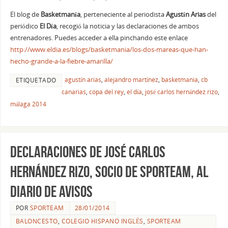
El blog de
Basketmanía
, perteneciente al periodista
Agustín Arias
del
periódico
El Día
, recogió la noticia y las declaraciones de ambos
entrenadores. Puedes acceder a ella pinchando este enlace
http://www.eldia.es/blogs/basketmania/los-dos-mareas-que-han-
hecho-grande-a-la-fiebre-amarilla/
agustín arias
,
alejandro martínez
,
basketmania
,
cb
ETIQUETADO
canarias
,
copa del rey
,
el día
,
josé carlos hernández rizo
,
málaga 2014
Declaraciones de José Carlos
Hernández Rizo, socio de SPORteam, al
Diario de Avisos
POR
SPORTEAM
28/01/2014
BALONCESTO
,
COLEGIO HISPANO INGLÉS
,
SPORTEAM