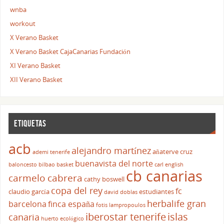
wnba
workout
X Verano Basket
X Verano Basket CajaCanarias Fundación
XI Verano Basket
XII Verano Basket
ETIQUETAS
acb
alejandro martínez
añaterve cruz
ademi tenerife
buenavista del norte
baloncesto
bilbao basket
carl english
cb canarias
carmelo cabrera
cathy boswell
copa del rey
fc
claudio garcía
estudiantes
david doblas
herbalife gran
barcelona
finca españa
fotis lampropoulos
iberostar tenerife
islas
canaria
huerto ecológico