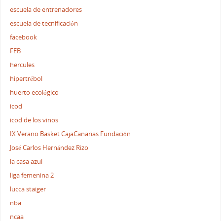
escuela de entrenadores
escuela de tecnificación
facebook
FEB
hercules
hipertrébol
huerto ecológico
icod
icod de los vinos
IX Verano Basket CajaCanarias Fundación
José Carlos Hernández Rizo
la casa azul
liga femenina 2
lucca staiger
nba
ncaa