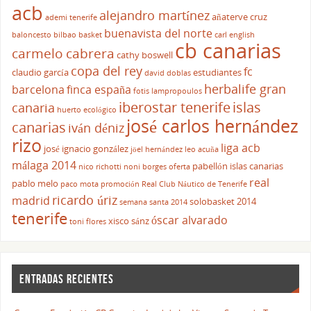
acb
alejandro martínez
añaterve cruz
ademi tenerife
buenavista del norte
baloncesto
bilbao basket
carl english
cb canarias
carmelo cabrera
cathy boswell
copa del rey
fc
claudio garcía
estudiantes
david doblas
herbalife gran
barcelona
finca españa
fotis lampropoulos
iberostar tenerife
islas
canaria
huerto ecológico
josé carlos hernández
canarias
iván déniz
rizo
liga acb
josé ignacio gonzález
jöel hernández
leo acuña
málaga 2014
pabellón islas canarias
nico richotti
noni borges
oferta
real
pablo melo
paco mota
promoción
Real Club Náutico de Tenerife
ricardo úriz
madrid
solobasket 2014
semana santa 2014
tenerife
óscar alvarado
xisco sánz
toni flores
ENTRADAS RECIENTES