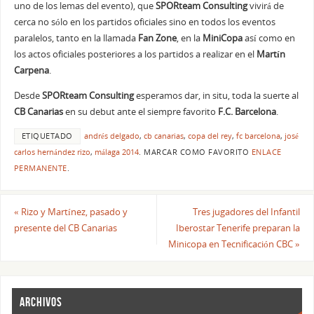
uno de los lemas del evento), que
SPORteam Consulting
vivirá de
cerca no sólo en los partidos oficiales sino en todos los eventos
paralelos, tanto en la llamada
Fan Zone
, en la
MiniCopa
así como en
los actos oficiales posteriores a los partidos a realizar en el
Martín
Carpena
.
Desde
SPORteam Consulting
esperamos dar, in situ, toda la suerte al
CB Canarias
en su debut ante el siempre favorito
F.C. Barcelona
.
ETIQUETADO
andrés delgado
,
cb canarias
,
copa del rey
,
fc barcelona
,
josé
carlos hernández rizo
,
málaga 2014
.
MARCAR COMO FAVORITO
ENLACE
PERMANENTE
.
«
Rizo y Martínez, pasado y
Tres jugadores del Infantil
presente del CB Canarias
Iberostar Tenerife preparan la
Minicopa en Tecnificación CBC
»
ARCHIVOS