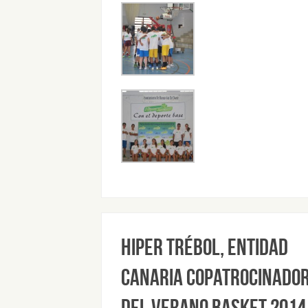
Hiper Trébol, entidad
canaria copatrocinado
del Verano Basket 2014