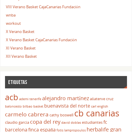
VIII Verano Basket CajaCanarias Fundación
wnba
workout
X Verano Basket
X Verano Basket CajaCanarias Fundación
XI Verano Basket
XII Verano Basket
ETIQUETAS
acb
alejandro martínez
añaterve cruz
ademi tenerife
buenavista del norte
baloncesto
bilbao basket
carl english
cb canarias
carmelo cabrera
cathy boswell
copa del rey
fc
claudio garcía
estudiantes
david doblas
herbalife gran
barcelona
finca españa
fotis lampropoulos