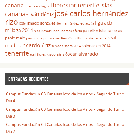
iberostar tenerife
islas
canaria
huerto ecológico
josé carlos hernández
canarias
iván déniz
rizo
liga acb
josé ignacio gonzález
jöel hernández
leo acuña
málaga 2014
pabellón islas canarias
nico richotti
noni borges
oferta
real
pablo melo
paco mota
promoción
Real Club Náutico de Tenerife
ricardo úriz
madrid
solobasket 2014
semana santa 2014
tenerife
óscar alvarado
xisco sánz
toni flores
ENTRADAS RECIENTES
Campus Fundación CB Canarias Icod de los Vinos – Segundo Turno
Día 4
Campus Fundación CB Canarias Icod de los Vinos – Segundo Turno
Día 3
Campus Fundación CB Canarias Icod de los Vinos – Segundo Turno
Día 2