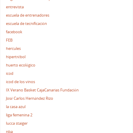
entrevista
escuela de entrenadores
escuela de tecnificación
facebook
FEB
hercules
hipertrébol
huerto ecológico
icod
icod de los vinos
IX Verano Basket CajaCanarias Fundación
José Carlos Hernández Rizo
la casa azul
liga femenina 2
lucca staiger
nba