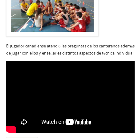
El jugador canadiense atendió las preguntas de los canteranos además
de jugar con ellos y enseñarles distintos aspectos de técnica individual.