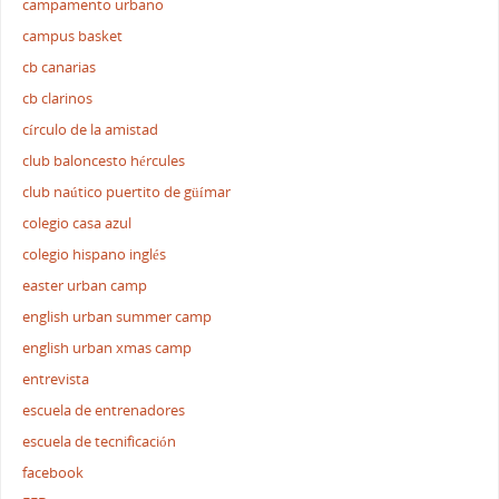
campamento urbano
campus basket
cb canarias
cb clarinos
círculo de la amistad
club baloncesto hércules
club naútico puertito de güímar
colegio casa azul
colegio hispano inglés
easter urban camp
english urban summer camp
english urban xmas camp
entrevista
escuela de entrenadores
escuela de tecnificación
facebook