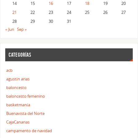
14
15
16
17
18
19
20
21
22
23
24
25
26
27
28
29
30
31
« Jun
Sep »
CATEGORÍAS
acb
agustín arias
baloncesto
baloncesto femenino
basketmanía
Buenavista del Norte
CajaCanarias
campamento de navidad