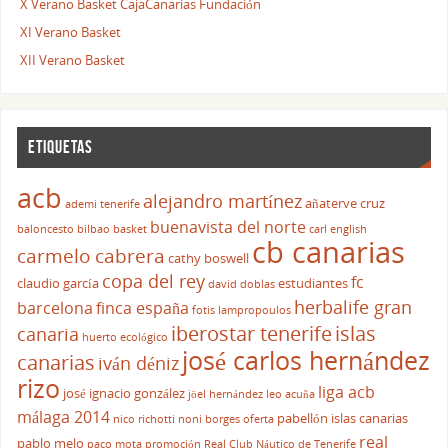
X Verano Basket CajaCanarias Fundación
XI Verano Basket
XII Verano Basket
ETIQUETAS
acb
alejandro martínez
añaterve cruz
ademi tenerife
buenavista del norte
baloncesto
bilbao basket
carl english
cb canarias
carmelo cabrera
cathy boswell
copa del rey
fc
claudio garcía
estudiantes
david doblas
herbalife gran
barcelona
finca españa
fotis lampropoulos
iberostar tenerife
islas
canaria
huerto ecológico
josé carlos hernández
canarias
iván déniz
rizo
liga acb
josé ignacio gonzález
jöel hernández
leo acuña
málaga 2014
pabellón islas canarias
nico richotti
noni borges
oferta
real
pablo melo
paco mota
promoción
Real Club Náutico de Tenerife