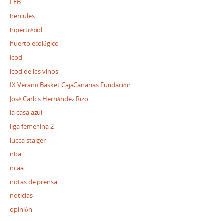
FEB
hercules
hipertrébol
huerto ecológico
icod
icod de los vinos
IX Verano Basket CajaCanarias Fundación
José Carlos Hernández Rizo
la casa azul
liga femenina 2
lucca staiger
nba
ncaa
notas de prensa
noticias
opinión