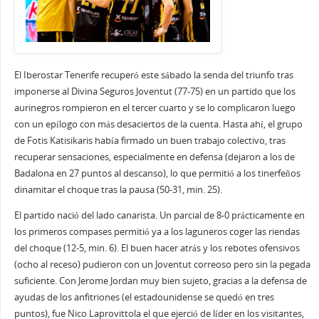
El Iberostar Tenerife recuperó este sábado la senda del triunfo tras
imponerse al Divina Seguros Joventut (77-75) en un partido que los
aurinegros rompieron en el tercer cuarto y se lo complicaron luego
con un epílogo con más desaciertos de la cuenta. Hasta ahí, el grupo
de Fotis Katisikaris había firmado un buen trabajo colectivo, tras
recuperar sensaciones, especialmente en defensa (dejaron a los de
Badalona en 27 puntos al descanso), lo que permitió a los tinerfeños
dinamitar el choque tras la pausa (50-31, min. 25).
El partido nació del lado canarista. Un parcial de 8-0 prácticamente en
los primeros compases permitió ya a los laguneros coger las riendas
del choque (12-5, min. 6). El buen hacer atrás y los rebotes ofensivos
(ocho al receso) pudieron con un Joventut correoso pero sin la pegada
suficiente. Con Jerome Jordan muy bien sujeto, gracias a la defensa de
ayudas de los anfitriones (el estadounidense se quedó en tres
puntos), fue Nico Laprovittola el que ejerció de líder en los visitantes,