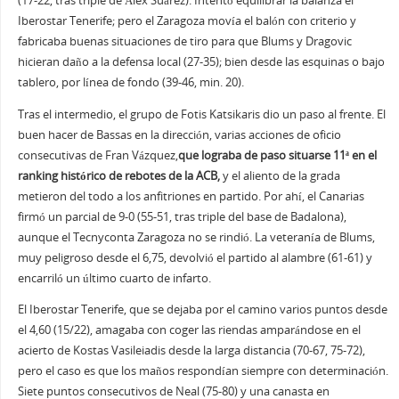
(17-22, tras triple de Álex Suárez). Intentó equilibrar la balanza el
Iberostar Tenerife; pero el Zaragoza movía el balón con criterio y
fabricaba buenas situaciones de tiro para que Blums y Dragovic
hicieran daño a la defensa local (27-35); bien desde las esquinas o bajo
tablero, por línea de fondo (39-46, min. 20).
Tras el intermedio, el grupo de Fotis Katsikaris dio un paso al frente. El
buen hacer de Bassas en la dirección, varias acciones de oficio
consecutivas de Fran Vázquez,
que lograba de paso situarse 11ª en el
ranking histórico de rebotes de la ACB,
y el aliento de la grada
metieron del todo a los anfitriones en partido. Por ahí, el Canarias
firmó un parcial de 9-0 (55-51, tras triple del base de Badalona),
aunque el Tecnyconta Zaragoza no se rindió. La veteranía de Blums,
muy peligroso desde el 6,75, devolvió el partido al alambre (61-61) y
encarriló un último cuarto de infarto.
El Iberostar Tenerife, que se dejaba por el camino varios puntos desde
el 4,60 (15/22), amagaba con coger las riendas amparándose en el
acierto de Kostas Vasileiadis desde la larga distancia (70-67, 75-72),
pero el caso es que los maños respondían siempre con determinación.
Siete puntos consecutivos de Neal (75-80) y una canasta en