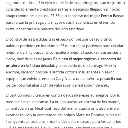
segundos del final). Un ejercicio de fe de los aurinegros, que mejoraron
considerablemente prestaciones tras el descanso (llegaron a ir ocho
abajo camino de la pausa, 27-35); un canastón
del mejor Ferrán Bassas
para forzar la prórroga y la mayor decisión canarista en el tiempo
extra, decantaron la balanza del lado tinerfeño.
El control de las pérdidas tras el paso por vestuarios (solo cinco
balones perdidos en los últimos 25 minutos); la paciencia para circular
mejor el balón y buscar al compañero mejor situado (27 asistencias al
cierre, diez de ellas de Javier Beirán
en el mejor registro al respecto de
un alero en la última década
); y el respaldo de un Santiago Martín
enorme, hicieron posible la sufrida victoria insular ante un señor
equipo, que volvió a tener en Gary Neal a una auténtica pesadilla para
los de Fotis Katsikaris (31 de valoración del estadounidense).ç
El partido nació y creció en contra de los intereses aurinegros, por lo
menos hasta el descanso. La buena puesta en escena de los maños,
cimentada en un Neal letal, hizo del primer cuarto un pulso entre el
exterior rojillo y la verticalidad del polaco Mateusz Ponitka; si bien el
Tecnyconta anotaba con más fluidez de la deseada para los canarios