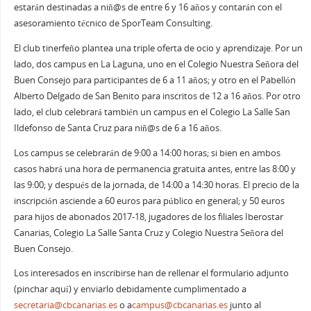
estarán destinadas a niñ@s de entre 6 y 16 años y contarán con el
asesoramiento técnico de SporTeam Consulting.
El club tinerfeño plantea una triple oferta de ocio y aprendizaje. Por un
lado, dos campus en La Laguna, uno en el Colegio Nuestra Señora del
Buen Consejo para participantes de 6 a 11 años; y otro en el Pabellón
Alberto Delgado de San Benito para inscritos de 12 a 16 años. Por otro
lado, el club celebrará también un campus en el Colegio La Salle San
Ildefonso de Santa Cruz para niñ@s de 6 a 16 años.
Los campus se celebrarán de 9:00 a 14:00 horas; si bien en ambos
casos habrá una hora de permanencia gratuita antes, entre las 8:00 y
las 9:00; y después de la jornada, de 14:00 a 14:30 horas. El precio de la
inscripción asciende a 60 euros para público en general; y 50 euros
para hijos de abonados 2017-18, jugadores de los filiales Iberostar
Canarias, Colegio La Salle Santa Cruz y Colegio Nuestra Señora del
Buen Consejo.
Los interesados en inscribirse han de rellenar el formulario adjunto
(pinchar aquí) y enviarlo debidamente cumplimentado a
secretaria@cbcanarias.es
o a
campus@cbcanarias.es
junto al