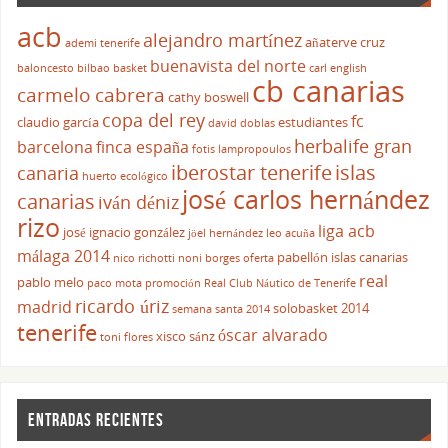
acb
alejandro martínez
añaterve cruz
ademi tenerife
buenavista del norte
baloncesto
bilbao basket
carl english
cb canarias
carmelo cabrera
cathy boswell
copa del rey
fc
claudio garcía
estudiantes
david doblas
herbalife gran
barcelona
finca españa
fotis lampropoulos
iberostar tenerife
islas
canaria
huerto ecológico
josé carlos hernández
canarias
iván déniz
rizo
liga acb
josé ignacio gonzález
jöel hernández
leo acuña
málaga 2014
pabellón islas canarias
nico richotti
noni borges
oferta
real
pablo melo
paco mota
promoción
Real Club Náutico de Tenerife
ricardo úriz
madrid
solobasket 2014
semana santa 2014
tenerife
óscar alvarado
xisco sánz
toni flores
ENTRADAS RECIENTES