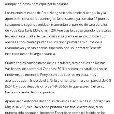
aunque no bastó para equilibar la balanza.
Los buenos minutos de Petit Niang saliendo desde el banquillo y la
aportación coral de los aurinegros (al descanso ya sumaba 22 puntos
su supuesta segunda unidad), mantenían el partido de cara para los
de Fotis Katsikaris (33-27, min. 20). Fue tras la pausa cuando los locales
le dieron una vuelta de tuerca más a su planteamiento. El Joventut
apenas anotó cuatro puntos en los cinco primeros minutos de la
reanudación y se vio encima superado por un Iberostar Tenerife
inspirado desde la larga distancia.
Cuatro triples consecutivos de los insulares, tres de ellos de Kostas
Vasileiadis, dispararon al Canarias (50-31), si bien los catalanes no se
rindieron. Lo intentó la Penya, con dos cuatros en pista, muy
acertados además desde el 6,75. Eso cimentó primero un parcial de 0-8
(52-41) y poco después otro de 1-9 (60-55), lo que estrechó el cerco
hasta una renta de cinco puntos.
Aparecieron entonces dos triples claves de Davin White y Rodrigo San
Miguel (66-55, min. 34) y todo pintaba a un final encarrilado, si no
hubiera sido porque el Iberostar Tenerife se complicó la vida en los