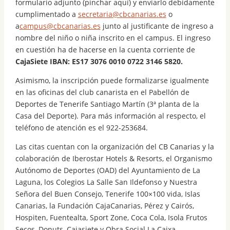
formulario adjunto (pinchar aquí) y enviarlo debidamente
cumplimentado a
secretaria@cbcanarias.es
o
a
campus@cbcanarias.es
junto al justificante de ingreso a
nombre del niño o niña inscrito en el campus. El ingreso
en cuestión ha de hacerse en la cuenta corriente de
CajaSiete IBAN: ES17 3076 0010 0722 3146 5820.
Asimismo, la inscripción puede formalizarse igualmente
en las oficinas del club canarista en el Pabellón de
Deportes de Tenerife Santiago Martín (3ª planta de la
Casa del Deporte). Para más información al respecto, el
teléfono de atención es el 922-253684.
Las citas cuentan con la organización del CB Canarias y la
colaboración de Iberostar Hotels & Resorts, el Organismo
Autónomo de Deportes (OAD) del Ayuntamiento de La
Laguna, los Colegios La Salle San Ildefonso y Nuestra
Señora del Buen Consejo, Tenerife 100×100 vida, Islas
Canarias, la Fundación CajaCanarias, Pérez y Cairós,
Hospiten, Fuentealta, Sport Zone, Coca Cola, Isola Frutos
Secos, Donuts, Cajasiete y Obra Social La Caixa.