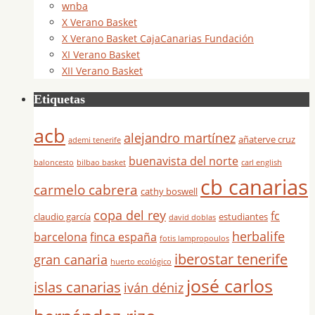
wnba
X Verano Basket
X Verano Basket CajaCanarias Fundación
XI Verano Basket
XII Verano Basket
Etiquetas
acb
alejandro martínez
añaterve cruz
ademi tenerife
buenavista del norte
baloncesto
bilbao basket
carl english
cb canarias
carmelo cabrera
cathy boswell
copa del rey
fc
claudio garcía
estudiantes
david doblas
herbalife
barcelona
finca españa
fotis lampropoulos
iberostar tenerife
gran canaria
huerto ecológico
josé carlos
islas canarias
iván déniz