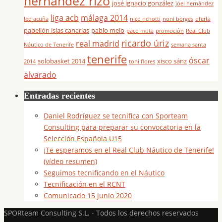
hernández rizo
josé ignacio gonzález
jöel hernández
liga acb
málaga 2014
leo acuña
nico richotti
noni borges
oferta
pabellón islas canarias
pablo melo
paco mota
promoción
Real Club
ricardo úriz
real madrid
Náutico de Tenerife
semana santa
tenerife
óscar
solobasket 2014
xisco sánz
2014
toni flores
alvarado
Entradas recientes
Daniel Rodríguez se tecnifica con Sporteam
Consulting para preparar su convocatoria en la
Selección Española U15
¡Te esperamos en el Real Club Náutico de Tenerife!
(vídeo resumen)
Seguimos tecnificando en el Náutico
Tecnificación en el RCNT
Comunicado 15 junio 2020
SPORteam Consulting S.L. - Todos los derechos reservados