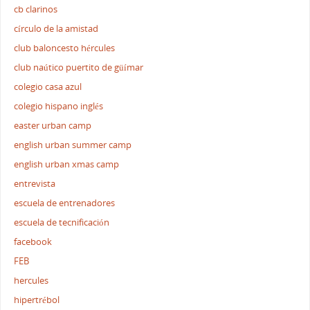
cb clarinos
círculo de la amistad
club baloncesto hércules
club naútico puertito de güímar
colegio casa azul
colegio hispano inglés
easter urban camp
english urban summer camp
english urban xmas camp
entrevista
escuela de entrenadores
escuela de tecnificación
facebook
FEB
hercules
hipertrébol