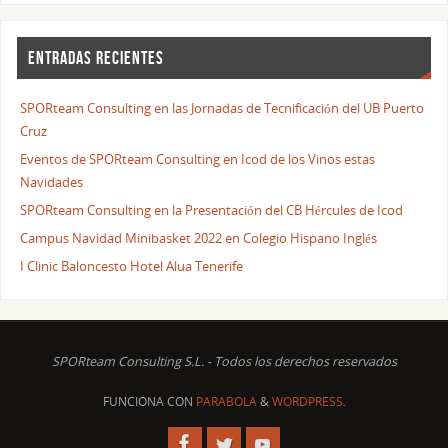
ENTRADAS RECIENTES
SPORteam Consulting en las Jornadas de Tecnificación del UB Puerto
Cruz
Eventos de SPORteam Consulting en Icod de los Vinos estas
Navidades
SPORteam Consulting en la Presentación del CB Hércules de Icod
Campus Navidad Minibasket 2022 en Colegio Hispano Inglés
I Clinic Baloncesto Hotel Alua Tenerife
SPORteam Consulting S.L. - Todos los derechos reservados
FUNCIONA CON
PARABOLA
&
WORDPRESS.