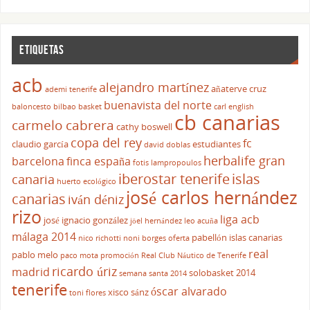
ETIQUETAS
acb
alejandro martínez
añaterve cruz
ademi tenerife
buenavista del norte
baloncesto
bilbao basket
carl english
cb canarias
carmelo cabrera
cathy boswell
copa del rey
fc
claudio garcía
estudiantes
david doblas
herbalife gran
barcelona
finca españa
fotis lampropoulos
iberostar tenerife
islas
canaria
huerto ecológico
josé carlos hernández
canarias
iván déniz
rizo
liga acb
josé ignacio gonzález
jöel hernández
leo acuña
málaga 2014
pabellón islas canarias
nico richotti
noni borges
oferta
real
pablo melo
paco mota
promoción
Real Club Náutico de Tenerife
ricardo úriz
madrid
solobasket 2014
semana santa 2014
tenerife
óscar alvarado
xisco sánz
toni flores