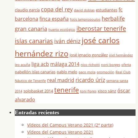
copa del rey
fc
claudio garcía
estudiantes
david doblas
herbalife
barcelona
finca españa
fotis lampropoulos
iberostar tenerife
gran canaria
huerto ecológico
josé carlos
islas canarias
iván déniz
hernández rizo
josé ignacio gonzález
jöel hernández
liga acb
málaga 2014
leo acuña
nico richotti
noni borges
oferta
pabellón islas canarias
pablo melo
paco mota
promoción
Real Club
ricardo úriz
real madrid
Náutico de Tenerife
semana santa
tenerife
óscar
solobasket 2014
xisco sánz
2014
toni flores
alvarado
Entradas recientes
Vídeos del Campus Verano 2021 (2ª parte)
Vídeos del Campus Verano 2021