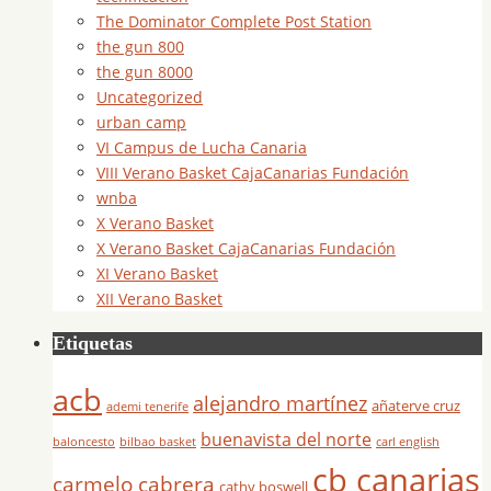
The Dominator Complete Post Station
the gun 800
the gun 8000
Uncategorized
urban camp
VI Campus de Lucha Canaria
VIII Verano Basket CajaCanarias Fundación
wnba
X Verano Basket
X Verano Basket CajaCanarias Fundación
XI Verano Basket
XII Verano Basket
Etiquetas
acb
alejandro martínez
añaterve cruz
ademi tenerife
buenavista del norte
baloncesto
bilbao basket
carl english
cb canarias
carmelo cabrera
cathy boswell