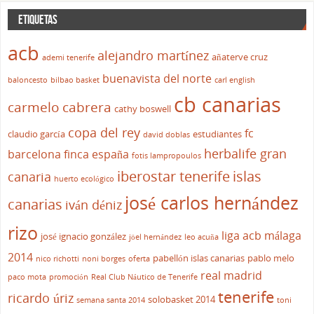
ETIQUETAS
acb
alejandro martínez
añaterve cruz
ademi tenerife
buenavista del norte
baloncesto
bilbao basket
carl english
cb canarias
carmelo cabrera
cathy boswell
copa del rey
fc
claudio garcía
estudiantes
david doblas
herbalife gran
barcelona
finca españa
fotis lampropoulos
iberostar tenerife
islas
canaria
huerto ecológico
josé carlos hernández
canarias
iván déniz
rizo
liga acb
málaga
josé ignacio gonzález
jöel hernández
leo acuña
2014
pabellón islas canarias
pablo melo
nico richotti
noni borges
oferta
real madrid
paco mota
promoción
Real Club Náutico de Tenerife
tenerife
ricardo úriz
solobasket 2014
semana santa 2014
toni