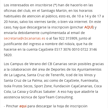
Los interesados en inscribirse (*) han de hacerlo en las
oficinas del club, en el Santiago Martín, en los horarios
habituales de atención al público, esto es, de 10 a 14 y de 17 a
20 horas, salvo los viernes tarde; o bien vía internet. En este
caso, hay que descargarse la inscripción (pinchar
AQUÍ
) y
enviarla debidamente cumplimentada al email de
secretaria@cbcanarias.es
o al fax 922 315909, junto al
justificante del ingreso a nombre del niño/a, que ha de
hacerse en la cuenta CajaSiete ES17 3076 0010 0722 3146
5820.
Los Campus de Verano del CB Canarias serán posibles gracias
a la colaboración del área de Deportes de los Ayuntamientos
de La Laguna, Santa Cruz de Tenerife, Icod de los Vinos y
Santa Cruz de La Palma; así como de CajaSiete, Fuentealta,
Isola Frutos Secos, Sport Zone, Fundación CajaCanarias, Coca
Cola, La Caixa y Gráficas Sabater. A eso hay que añadirle la
asistencia técnica de SporTeam Consulting.
- Pinchar
aquí
para descargar la hoja de inscripción