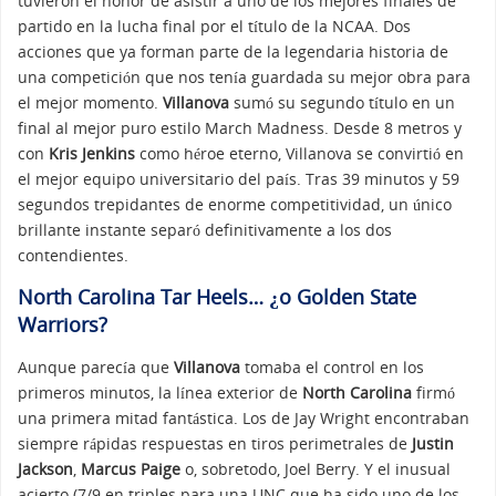
tuvieron el honor de asistir a uno de los mejores finales de
partido en la lucha final por el título de la NCAA. Dos
acciones que ya forman parte de la legendaria historia de
una competición que nos tenía guardada su mejor obra para
el mejor momento.
Villanova
sumó su segundo título en un
final al mejor puro estilo March Madness. Desde 8 metros y
con
Kris Jenkins
como héroe eterno, Villanova se convirtió en
el mejor equipo universitario del país. Tras 39 minutos y 59
segundos trepidantes de enorme competitividad, un único
brillante instante separó definitivamente a los dos
contendientes.
North Carolina Tar Heels… ¿o Golden State
Warriors?
Aunque parecía que
Villanova
tomaba el control en los
primeros minutos, la línea exterior de
North Carolina
firmó
una primera mitad fantástica. Los de Jay Wright encontraban
siempre rápidas respuestas en tiros perimetrales de
Justin
Jackson
,
Marcus Paige
o, sobretodo, Joel Berry. Y el inusual
acierto (7/9 en triples para una UNC que ha sido uno de los