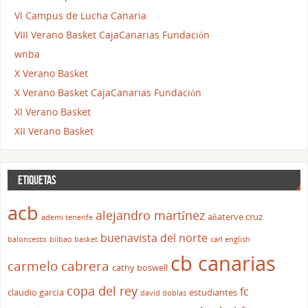
VI Campus de Lucha Canaria
VIII Verano Basket CajaCanarias Fundación
wnba
X Verano Basket
X Verano Basket CajaCanarias Fundación
XI Verano Basket
XII Verano Basket
ETIQUETAS
acb
alejandro martínez
añaterve cruz
ademi tenerife
buenavista del norte
baloncesto
bilbao basket
carl english
cb canarias
carmelo cabrera
cathy boswell
copa del rey
fc
claudio garcía
estudiantes
david doblas