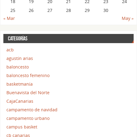
18
19
20
21
22
23
24
25
26
27
28
29
30
« Mar
May »
CATEGORÍAS
acb
agustín arias
baloncesto
baloncesto femenino
basketmanía
Buenavista del Norte
CajaCanarias
campamento de navidad
campamento urbano
campus basket
cb canarias