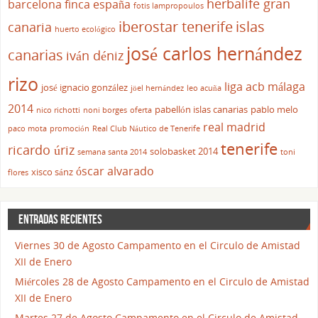
herbalife gran
barcelona
finca españa
fotis lampropoulos
iberostar tenerife
islas
canaria
huerto ecológico
josé carlos hernández
canarias
iván déniz
rizo
liga acb
málaga
josé ignacio gonzález
jöel hernández
leo acuña
2014
pabellón islas canarias
pablo melo
nico richotti
noni borges
oferta
real madrid
paco mota
promoción
Real Club Náutico de Tenerife
tenerife
ricardo úriz
solobasket 2014
semana santa 2014
toni
óscar alvarado
xisco sánz
flores
ENTRADAS RECIENTES
Viernes 30 de Agosto Campamento en el Circulo de Amistad
XII de Enero
Miércoles 28 de Agosto Campamento en el Circulo de Amistad
XII de Enero
Martes 27 de Agosto Campamento en el Circulo de Amistad