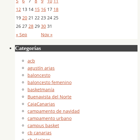
5
6
7
8
9
10
11
12
13
14
15
16
17
18
19
20
21
22
23
24
25
26
27
28
29
30
31
« Sep
Nov »
Categorías
acb
agustín arias
baloncesto
baloncesto femenino
basketmanía
Buenavista del Norte
CajaCanarias
campamento de navidad
campamento urbano
campus basket
cb canarias
cb clarinos