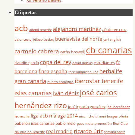
XII Verano Basket
Etiquetas
acb
alejandro martínez
añaterve cruz
ademi tenerife
buenavista del norte
baloncesto
bilbao basket
carl english
cb canarias
carmelo cabrera
cathy boswell
copa del rey
fc
claudio garcía
estudiantes
david doblas
herbalife
barcelona
finca españa
fotis lampropoulos
iberostar tenerife
gran canaria
huerto ecológico
josé carlos
islas canarias
iván déniz
hernández rizo
josé ignacio gonzález
jöel hernández
liga acb
málaga 2014
leo acuña
nico richotti
noni borges
oferta
pabellón islas canarias
pablo melo
paco mota
promoción
Real Club
ricardo úriz
real madrid
Náutico de Tenerife
semana santa