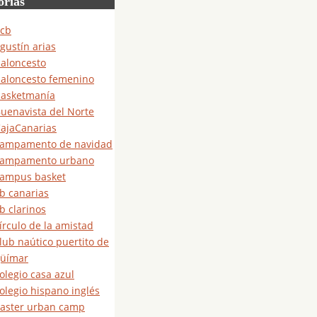
orías
cb
gustín arias
aloncesto
aloncesto femenino
asketmanía
uenavista del Norte
ajaCanarias
ampamento de navidad
campamento urbano
ampus basket
b canarias
b clarinos
írculo de la amistad
lub naútico puertito de
üímar
olegio casa azul
olegio hispano inglés
aster urban camp