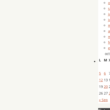
o
s
j
j
m
a
m
f
e
oc
L
M
5
6
12
13
19
20
26
27
« Sep