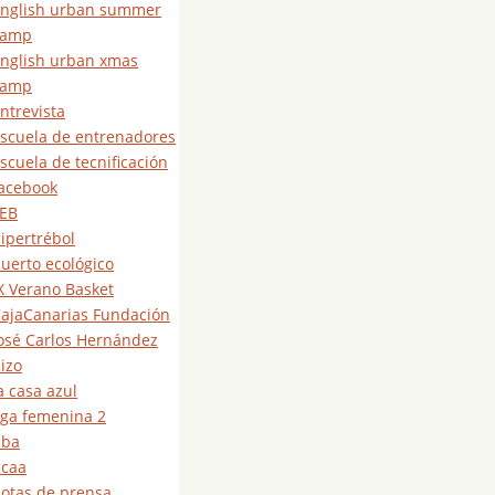
nglish urban summer
camp
nglish urban xmas
camp
ntrevista
scuela de entrenadores
scuela de tecnificación
acebook
EB
ipertrébol
uerto ecológico
X Verano Basket
ajaCanarias Fundación
osé Carlos Hernández
izo
a casa azul
iga femenina 2
nba
caa
otas de prensa