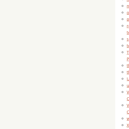
n
o
p
r
t
s
t
T
P
t
t
U
V
C
V
C
X