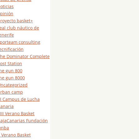
oticias
pinión
royecto basket+
eal club náutico de
enerife
porteam consulting
ecnificación
he Dominator Complete
ost Station
he gun 800
he gun 8000
ncategorized
urban camp
I Campus de Lucha
anaria
III Verano Basket
ajaCanarias Fundación
wnba
 Verano Basket