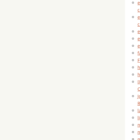
e
e
e
e
e
f
F
h
h
I
C
J
R
l
l
n
n