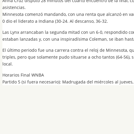
Anna Cruz disputó 28 minutos del cuarto encuentro de la final, co
asistencias.
Minnesota comenzó mandando, con una renta que alcanzó en varia
0 dio el liderato a Indiana (30-24. Al descanso, 36-32.
Las Lynx arrancaban la segunda mitad con un 6-0, respondido con 
estaban lanzadas y, con una inspiradísima Coleman, se iban hasta 
El último periodo fue una carrera contra el reloj de Minnesota, q
triples, pero que solamente pudo situarse a ocho tantos (64-56),
local.
Horarios Final WNBA
Partido 5 (si fuera necesario): Madrugada del miércoles al jueves