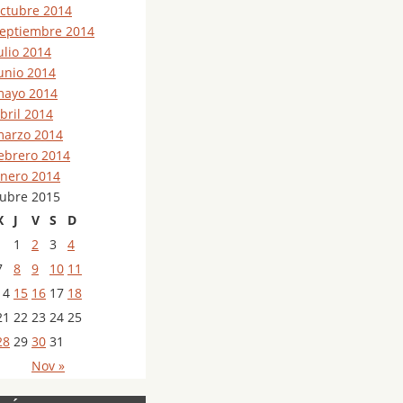
ctubre 2014
eptiembre 2014
ulio 2014
unio 2014
ayo 2014
bril 2014
arzo 2014
ebrero 2014
nero 2014
tubre 2015
X
J
V
S
D
1
2
3
4
7
8
9
10
11
14
15
16
17
18
21
22
23
24
25
28
29
30
31
Nov »