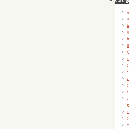
Categ
a
a
b
b
b
B
C
c
c
c
c
c
c
g
c
c
e