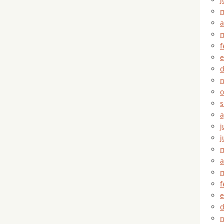
m
a
m
f
e
d
n
o
s
a
j
j
m
a
m
f
e
d
n