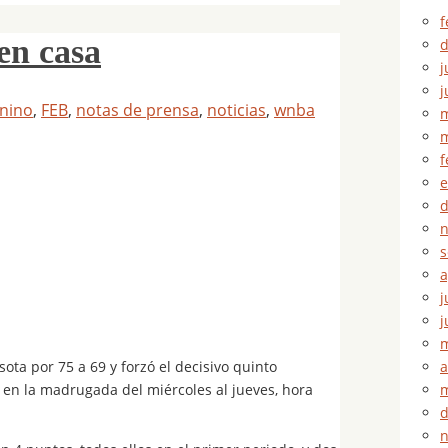
f
en casa
d
j
j
nino
,
FEB
,
notas de prensa
,
noticias
,
wnba
m
m
f
e
d
n
s
a
j
j
m
a
ta por 75 a 69 y forzó el decisivo quinto
m
x en la madrugada del miércoles al jueves, hora
d
n