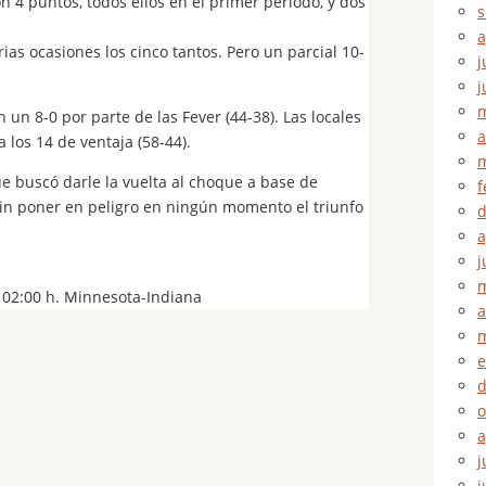
n 4 puntos, todos ellos en el primer periodo, y dos
s
a
s ocasiones los cinco tantos. Pero un parcial 10-
j
j
m
un 8-0 por parte de las Fever (44-38). Las locales
a
los 14 de ventaja (58-44).
m
ue buscó darle la vuelta al choque a base de
f
 sin poner en peligro en ningún momento el triunfo
d
a
j
m
, 02:00 h. Minnesota-Indiana
a
m
e
d
o
a
j
j