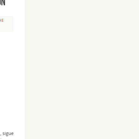
ón
HE
i
, sigue