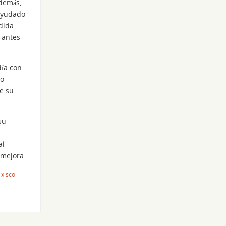
además,
ayudado
edida
o antes
día con
to
le su
su
al
 mejora.
,
xisco