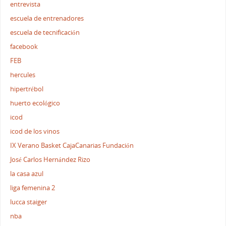
entrevista
escuela de entrenadores
escuela de tecnificación
facebook
FEB
hercules
hipertrébol
huerto ecológico
icod
icod de los vinos
IX Verano Basket CajaCanarias Fundación
José Carlos Hernández Rizo
la casa azul
liga femenina 2
lucca staiger
nba