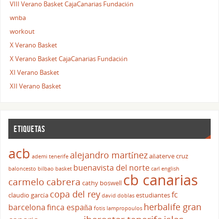
VIII Verano Basket CajaCanarias Fundación
wnba
workout
X Verano Basket
X Verano Basket CajaCanarias Fundación
XI Verano Basket
XII Verano Basket
ETIQUETAS
acb
alejandro martínez
añaterve cruz
ademi tenerife
buenavista del norte
baloncesto
bilbao basket
carl english
cb canarias
carmelo cabrera
cathy boswell
copa del rey
fc
claudio garcía
estudiantes
david doblas
herbalife gran
barcelona
finca españa
fotis lampropoulos