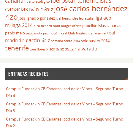
iberostar tenerife
islas
canaria
huerto ecológico
josé carlos hernández
canarias
iván déniz
rizo
liga acb
josé ignacio gonzález
jöel hernández
leo acuña
málaga 2014
pabellón islas canarias
nico richotti
noni borges
oferta
real
pablo melo
paco mota
promoción
Real Club Náutico de Tenerife
ricardo úriz
madrid
solobasket 2014
semana santa 2014
tenerife
óscar alvarado
xisco sánz
toni flores
ENTRADAS RECIENTES
Campus Fundación CB Canarias Icod de los Vinos – Segundo Turno
Día 4
Campus Fundación CB Canarias Icod de los Vinos – Segundo Turno
Día 3
Campus Fundación CB Canarias Icod de los Vinos – Segundo Turno
Día 2