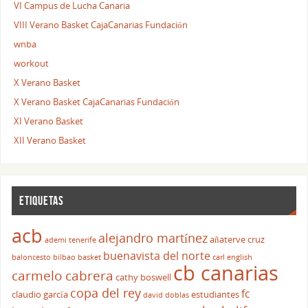
VI Campus de Lucha Canaria
VIII Verano Basket CajaCanarias Fundación
wnba
workout
X Verano Basket
X Verano Basket CajaCanarias Fundación
XI Verano Basket
XII Verano Basket
ETIQUETAS
acb
alejandro martínez
añaterve cruz
ademi tenerife
buenavista del norte
baloncesto
bilbao basket
carl english
cb canarias
carmelo cabrera
cathy boswell
copa del rey
fc
claudio garcía
estudiantes
david doblas