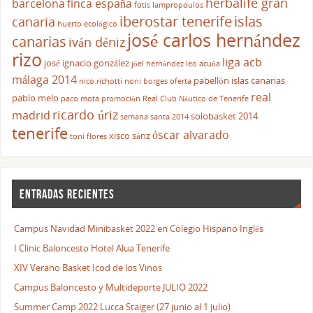
herbalife gran
barcelona
finca españa
fotis lampropoulos
iberostar tenerife
islas
canaria
huerto ecológico
josé carlos hernández
canarias
iván déniz
rizo
liga acb
josé ignacio gonzález
jöel hernández
leo acuña
málaga 2014
pabellón islas canarias
nico richotti
noni borges
oferta
real
pablo melo
paco mota
promoción
Real Club Náutico de Tenerife
ricardo úriz
madrid
solobasket 2014
semana santa 2014
tenerife
óscar alvarado
xisco sánz
toni flores
ENTRADAS RECIENTES
Campus Navidad Minibasket 2022 en Colegio Hispano Inglés
I Clinic Baloncesto Hotel Alua Tenerife
XIV Verano Basket Icod de los Vinos
Campus Baloncesto y Multideporte JULIO 2022
Summer Camp 2022 Lucca Staiger (27 junio al 1 julio)