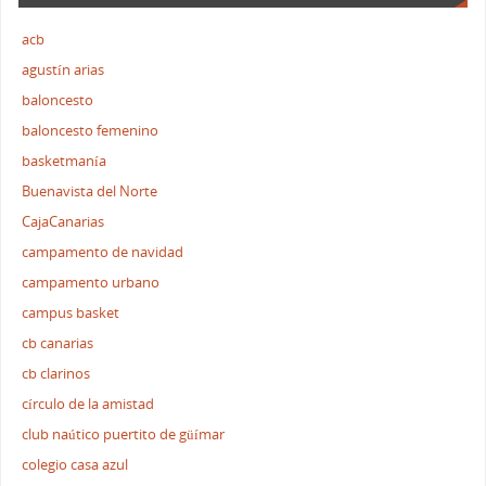
acb
agustín arias
baloncesto
baloncesto femenino
basketmanía
Buenavista del Norte
CajaCanarias
campamento de navidad
campamento urbano
campus basket
cb canarias
cb clarinos
círculo de la amistad
club naútico puertito de güímar
colegio casa azul