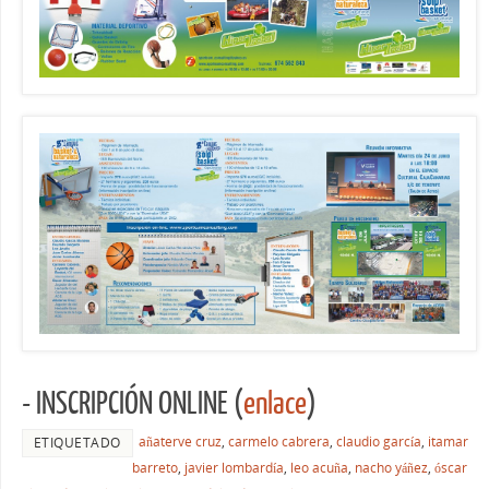
- INSCRIPCIÓN ONLINE (
enlace
)
añaterve cruz
,
carmelo cabrera
,
claudio garcía
,
itamar
ETIQUETADO
barreto
,
javier lombardía
,
leo acuña
,
nacho yáñez
,
óscar