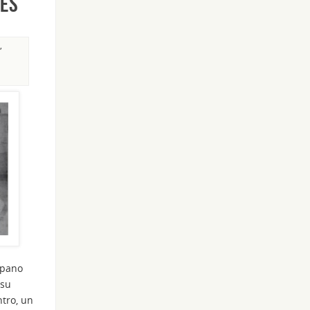
lés
,
spano
 su
ntro, un