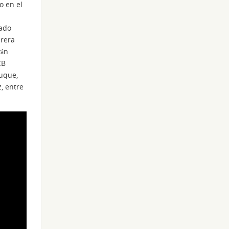
o en el
ado
brera
ván
CB
Luque,
z, entre