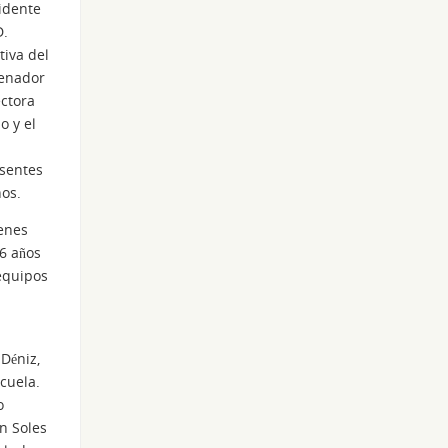
sidente
D.
tiva del
renador
ectora
o y el
esentes
nos.
venes
6 años
equipos
 Déniz,
cuela.
o
n Soles