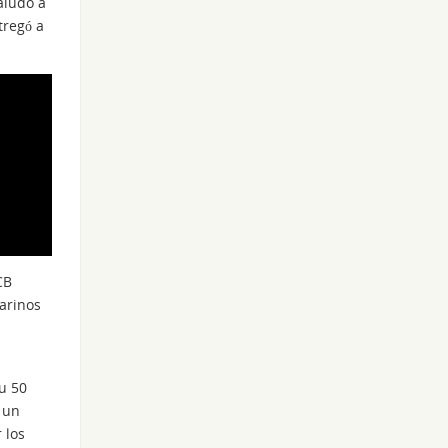
aludo a
tregó a
CB
larinos
u 50
 un
 los