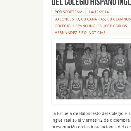
del Colegio Hispano Ing
POR
SPORTEAM
14/12/2014
BALONCESTO
,
CB CANARIAS
,
CB CLARINOS
COLEGIO HISPANO INGLÉS
,
JOSÉ CARLOS
HERNÁNDEZ RIZO
,
NOTICIAS
La Escuela de Baloncesto del Colegio Hi
Inglés realizó el viernes 12 de diciembre
presentación en las instalaciones del ce