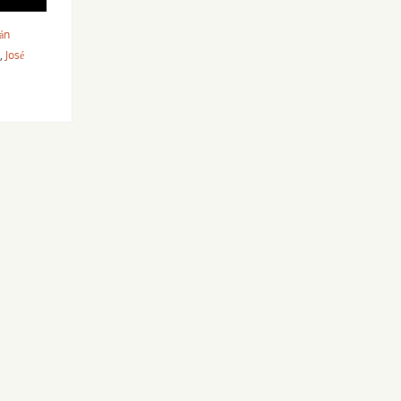
ván
,
José