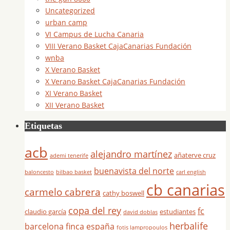
Uncategorized
urban camp
VI Campus de Lucha Canaria
VIII Verano Basket CajaCanarias Fundación
wnba
X Verano Basket
X Verano Basket CajaCanarias Fundación
XI Verano Basket
XII Verano Basket
Etiquetas
acb
alejandro martínez
añaterve cruz
ademi tenerife
buenavista del norte
baloncesto
bilbao basket
carl english
cb canarias
carmelo cabrera
cathy boswell
copa del rey
fc
claudio garcía
estudiantes
david doblas
herbalife
barcelona
finca españa
fotis lampropoulos