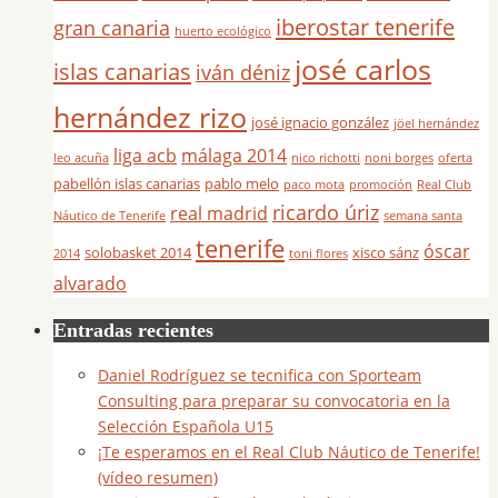
iberostar tenerife
gran canaria
huerto ecológico
josé carlos
islas canarias
iván déniz
hernández rizo
josé ignacio gonzález
jöel hernández
liga acb
málaga 2014
leo acuña
nico richotti
noni borges
oferta
pabellón islas canarias
pablo melo
paco mota
promoción
Real Club
ricardo úriz
real madrid
Náutico de Tenerife
semana santa
tenerife
óscar
solobasket 2014
xisco sánz
2014
toni flores
alvarado
Entradas recientes
Daniel Rodríguez se tecnifica con Sporteam
Consulting para preparar su convocatoria en la
Selección Española U15
¡Te esperamos en el Real Club Náutico de Tenerife!
(vídeo resumen)