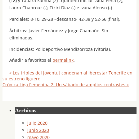
(18) y Tabara Samba (2) –quinteto inicial- Alba Peña (2),
Laura Chahrour (-), Tiziri Díaz (-) e Ivana Alonso (-).
Parciales: 8-10, 29-28 –descanso- 42-38 y 52-56 (final).
Árbitros: Javier Fernández y Jorge Caamaño. Sin
eliminadas.
Incidencias: Polideportivo Mendizorroza (Vitoria).
Añadir a favoritos el
permalink
.
«
Los triples del Joventut condenan al Iberostar Tenerife en
su estreno liguero
Crónica Liga Femenina 2: Un sábado de amplios contrastes
»
Archivos
julio 2020
junio 2020
mayo 2020