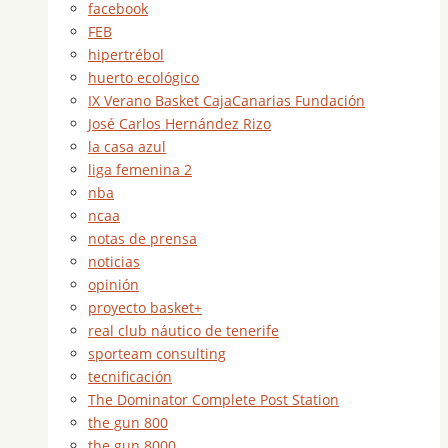
facebook
FEB
hipertrébol
huerto ecológico
IX Verano Basket CajaCanarias Fundación
José Carlos Hernández Rizo
la casa azul
liga femenina 2
nba
ncaa
notas de prensa
noticias
opinión
proyecto basket+
real club náutico de tenerife
sporteam consulting
tecnificación
The Dominator Complete Post Station
the gun 800
the gun 8000