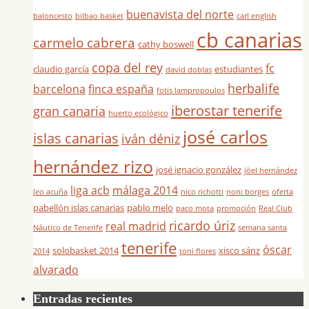
buenavista del norte
baloncesto
bilbao basket
carl english
cb canarias
carmelo cabrera
cathy boswell
copa del rey
fc
claudio garcía
estudiantes
david doblas
herbalife
barcelona
finca españa
fotis lampropoulos
iberostar tenerife
gran canaria
huerto ecológico
josé carlos
islas canarias
iván déniz
hernández rizo
josé ignacio gonzález
jöel hernández
liga acb
málaga 2014
leo acuña
nico richotti
noni borges
oferta
pabellón islas canarias
pablo melo
paco mota
promoción
Real Club
ricardo úriz
real madrid
Náutico de Tenerife
semana santa
tenerife
óscar
solobasket 2014
xisco sánz
2014
toni flores
alvarado
Entradas recientes