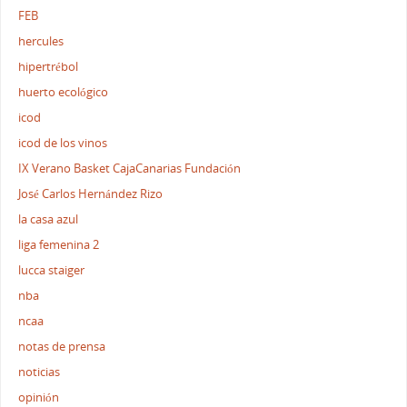
FEB
hercules
hipertrébol
huerto ecológico
icod
icod de los vinos
IX Verano Basket CajaCanarias Fundación
José Carlos Hernández Rizo
la casa azul
liga femenina 2
lucca staiger
nba
ncaa
notas de prensa
noticias
opinión