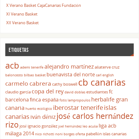
X Verano Basket CajaCanarias Fundación
XI Verano Basket
XII Verano Basket
ETIQUETAS
acb
alejandro martínez
añaterve cruz
ademi tenerife
buenavista del norte
baloncesto
bilbao basket
carl english
cb canarias
carmelo cabrera
cathy boswell
copa del rey
fc
claudio garcía
estudiantes
david doblas
herbalife gran
barcelona
finca españa
fotis lampropoulos
iberostar tenerife
islas
canaria
huerto ecológico
josé carlos hernández
canarias
iván déniz
rizo
liga acb
josé ignacio gonzález
jöel hernández
leo acuña
málaga 2014
pabellón islas canarias
nico richotti
noni borges
oferta