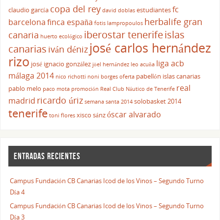
copa del rey
fc
claudio garcía
estudiantes
david doblas
herbalife gran
barcelona
finca españa
fotis lampropoulos
iberostar tenerife
islas
canaria
huerto ecológico
josé carlos hernández
canarias
iván déniz
rizo
liga acb
josé ignacio gonzález
jöel hernández
leo acuña
málaga 2014
pabellón islas canarias
nico richotti
noni borges
oferta
real
pablo melo
paco mota
promoción
Real Club Náutico de Tenerife
ricardo úriz
madrid
solobasket 2014
semana santa 2014
tenerife
óscar alvarado
xisco sánz
toni flores
ENTRADAS RECIENTES
Campus Fundación CB Canarias Icod de los Vinos – Segundo Turno
Día 4
Campus Fundación CB Canarias Icod de los Vinos – Segundo Turno
Día 3