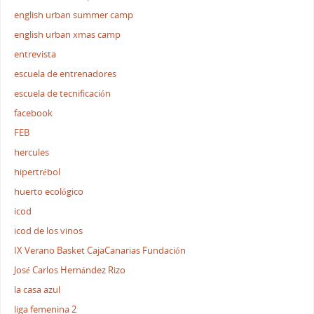
english urban summer camp
english urban xmas camp
entrevista
escuela de entrenadores
escuela de tecnificación
facebook
FEB
hercules
hipertrébol
huerto ecológico
icod
icod de los vinos
IX Verano Basket CajaCanarias Fundación
José Carlos Hernández Rizo
la casa azul
liga femenina 2