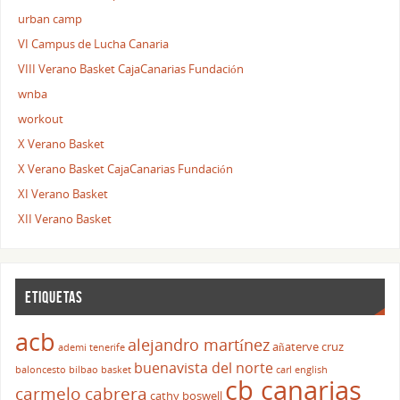
urban camp
VI Campus de Lucha Canaria
VIII Verano Basket CajaCanarias Fundación
wnba
workout
X Verano Basket
X Verano Basket CajaCanarias Fundación
XI Verano Basket
XII Verano Basket
ETIQUETAS
acb
alejandro martínez
añaterve cruz
ademi tenerife
buenavista del norte
baloncesto
bilbao basket
carl english
cb canarias
carmelo cabrera
cathy boswell