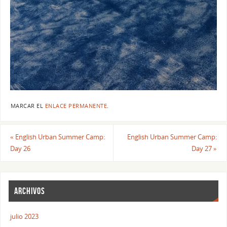
MARCAR EL
ENLACE PERMANENTE
.
«
English Urban Summer Camp:
English Urban Summer Camp:
Day 26
Day 27
»
ARCHIVOS
julio 2023