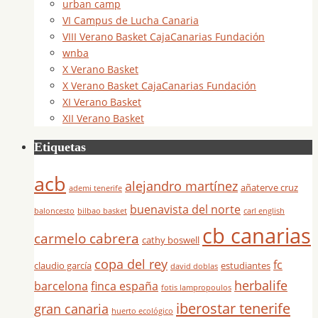
urban camp
VI Campus de Lucha Canaria
VIII Verano Basket CajaCanarias Fundación
wnba
X Verano Basket
X Verano Basket CajaCanarias Fundación
XI Verano Basket
XII Verano Basket
Etiquetas
acb
alejandro martínez
añaterve cruz
ademi tenerife
buenavista del norte
baloncesto
bilbao basket
carl english
cb canarias
carmelo cabrera
cathy boswell
copa del rey
fc
claudio garcía
estudiantes
david doblas
herbalife
barcelona
finca españa
fotis lampropoulos
iberostar tenerife
gran canaria
huerto ecológico