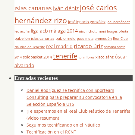
josé carlos
islas canarias
iván déniz
hernández rizo
josé ignacio gonzález
jöel hernández
liga acb
málaga 2014
leo acuña
nico richotti
noni borges
oferta
pabellón islas canarias
pablo melo
paco mota
promoción
Real Club
ricardo úriz
real madrid
Náutico de Tenerife
semana santa
tenerife
óscar
solobasket 2014
xisco sánz
2014
toni flores
alvarado
Entradas recientes
Daniel Rodríguez se tecnifica con Sporteam
Consulting para preparar su convocatoria en la
Selección Española U15
¡Te esperamos en el Real Club Náutico de Tenerife!
(vídeo resumen)
Seguimos tecnificando en el Náutico
Tecnificación en el RCNT