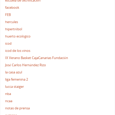
escuela de tecnificación
facebook
FEB
hercules
hipertrébol
huerto ecológico
icod
icod de los vinos
IX Verano Basket CajaCanarias Fundación
José Carlos Hernández Rizo
la casa azul
liga femenina 2
lucca staiger
nba
ncaa
notas de prensa