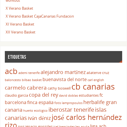
workout
X Verano Basket
X Verano Basket CajaCanarias Fundación
XI Verano Basket
XII Verano Basket
ETIQUETAS
acb
alejandro martínez
añaterve cruz
ademi tenerife
buenavista del norte
baloncesto
bilbao basket
carl english
cb canarias
carmelo cabrera
cathy boswell
copa del rey
fc
claudio garcía
estudiantes
david doblas
herbalife gran
barcelona
finca españa
fotis lampropoulos
iberostar tenerife
islas
canaria
huerto ecológico
josé carlos hernández
canarias
iván déniz
rizo
liga acb
josé ignacio gonzález
jöel hernández
leo acuña