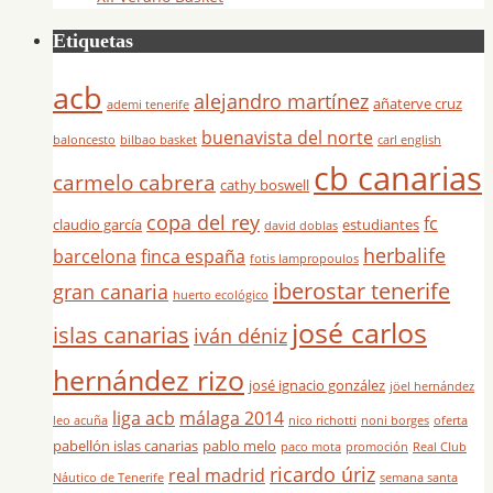
Etiquetas
acb
alejandro martínez
añaterve cruz
ademi tenerife
buenavista del norte
baloncesto
bilbao basket
carl english
cb canarias
carmelo cabrera
cathy boswell
copa del rey
fc
claudio garcía
estudiantes
david doblas
herbalife
barcelona
finca españa
fotis lampropoulos
iberostar tenerife
gran canaria
huerto ecológico
josé carlos
islas canarias
iván déniz
hernández rizo
josé ignacio gonzález
jöel hernández
liga acb
málaga 2014
leo acuña
nico richotti
noni borges
oferta
pabellón islas canarias
pablo melo
paco mota
promoción
Real Club
ricardo úriz
real madrid
Náutico de Tenerife
semana santa