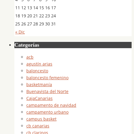
11
12
13
14
15
16
17
18
19
20
21
22
23
24
25
26
27
28
29
30
31
« Dic
Categorías
acb
agustín arias
baloncesto
baloncesto femenino
basketmanía
Buenavista del Norte
CajaCanarias
campamento de navidad
campamento urbano
campus basket
cb canarias
cb clarinos