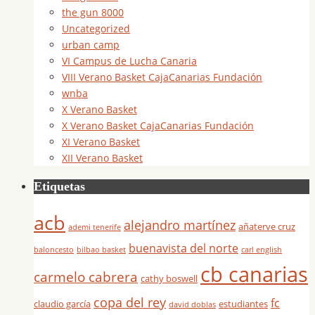
the gun 8000
Uncategorized
urban camp
VI Campus de Lucha Canaria
VIII Verano Basket CajaCanarias Fundación
wnba
X Verano Basket
X Verano Basket CajaCanarias Fundación
XI Verano Basket
XII Verano Basket
Etiquetas
acb
alejandro martínez
añaterve cruz
ademi tenerife
buenavista del norte
baloncesto
bilbao basket
carl english
cb canarias
carmelo cabrera
cathy boswell
copa del rey
fc
claudio garcía
estudiantes
david doblas