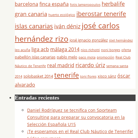
herbalife
barcelona
finca españa
fotis lampropoulos
iberostar tenerife
gran canaria
huerto ecológico
josé carlos
islas canarias
iván déniz
hernández rizo
josé ignacio gonzález
jöel hernández
liga acb
málaga 2014
leo acuña
nico richotti
noni borges
oferta
pabellón islas canarias
pablo melo
paco mota
promoción
Real Club
ricardo úriz
real madrid
Náutico de Tenerife
semana santa
tenerife
óscar
solobasket 2014
xisco sánz
2014
toni flores
alvarado
Entradas recientes
Daniel Rodríguez se tecnifica con Sporteam
Consulting para preparar su convocatoria en la
Selección Española U15
¡Te esperamos en el Real Club Náutico de Tenerife!