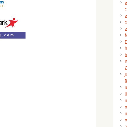
e
e
e
e
f
F
h
h
I
C
J
R
l
l
n
n
n
o