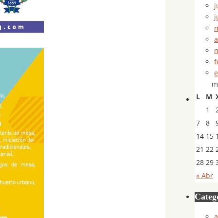
j
j
m
a
m
f
e
m
L
M
1
7
8
14
15
21
22
28
29
« Abr
Categ
a