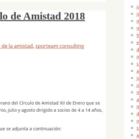
j
o de Amistad 2018
j
m
m
f
e
o de la amistad
,
sporteam consulting
d
n
s
a
j
j
m
a
no del Círculo de Amistad XII de Enero que se
m
o, julio y agosto dirigido a socios de 4 a 14 años,
d
n
s
 que se adjunta a continuación:
a