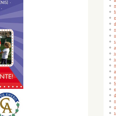
m
f
e
d
n
o
s
a
j
j
m
a
m
f
e
d
n
o
s