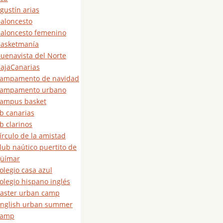
gustín arias
aloncesto
aloncesto femenino
asketmanía
uenavista del Norte
ajaCanarias
ampamento de navidad
campamento urbano
ampus basket
b canarias
b clarinos
írculo de la amistad
lub naútico puertito de
üímar
olegio casa azul
olegio hispano inglés
aster urban camp
nglish urban summer
camp