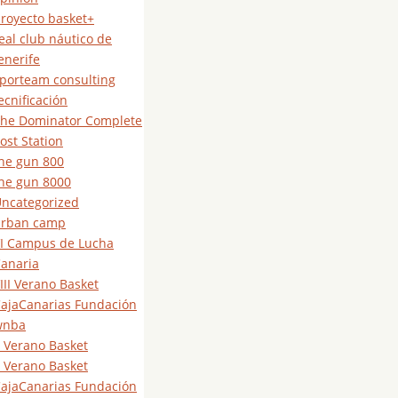
royecto basket+
eal club náutico de
enerife
porteam consulting
ecnificación
he Dominator Complete
ost Station
he gun 800
he gun 8000
ncategorized
urban camp
I Campus de Lucha
anaria
III Verano Basket
ajaCanarias Fundación
wnba
 Verano Basket
 Verano Basket
ajaCanarias Fundación