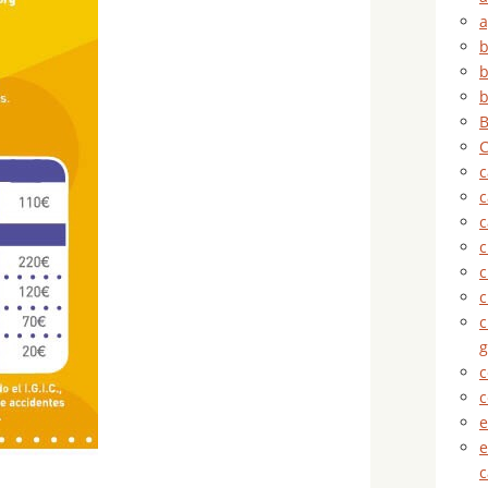
a
b
b
b
B
C
c
c
c
c
c
c
g
c
c
e
e