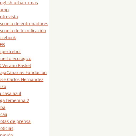
nglish urban xmas
camp
ntrevista
scuela de entrenadores
scuela de tecnificación
acebook
EB
ipertrébol
uerto ecológico
X Verano Basket
ajaCanarias Fundación
osé Carlos Hernández
izo
a casa azul
iga femenina 2
nba
caa
otas de prensa
oticias
pinión