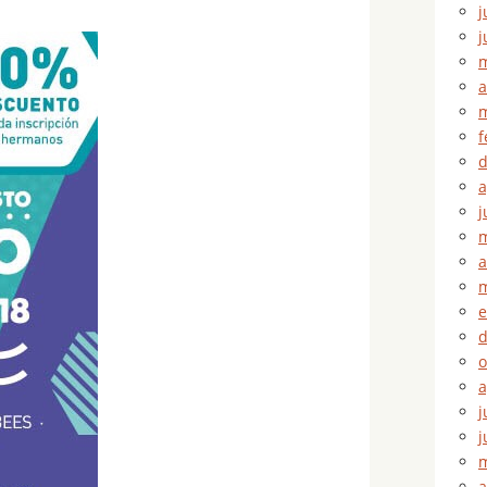
j
j
m
a
m
f
d
a
j
m
a
m
e
d
o
a
j
j
m
a