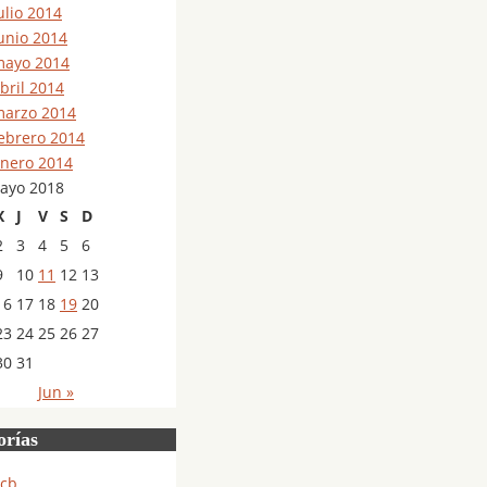
ulio 2014
unio 2014
ayo 2014
bril 2014
arzo 2014
ebrero 2014
nero 2014
ayo 2018
X
J
V
S
D
2
3
4
5
6
9
10
11
12
13
16
17
18
19
20
23
24
25
26
27
30
31
Jun »
orías
cb