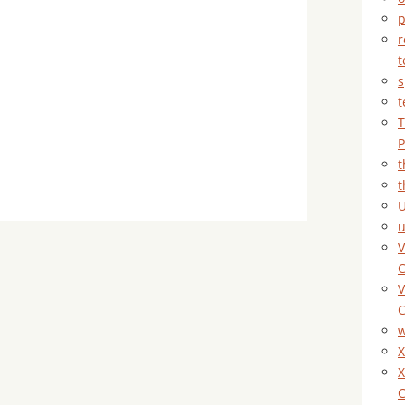
p
r
t
s
t
T
P
t
t
U
V
C
V
C
X
X
C