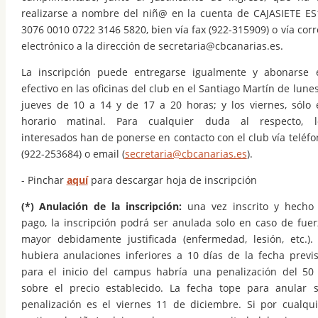
realizarse a nombre del niñ@ en la cuenta de CAJASIETE ES
3076 0010 0722 3146 5820, bien vía fax (922-315909) o vía cor
electrónico a la dirección de
secretaria@cbcanarias.es
.
La inscripción puede entregarse igualmente y abonarse 
efectivo en las oficinas del club en el Santiago Martín de lune
jueves de 10 a 14 y de 17 a 20 horas; y los viernes, sólo 
horario matinal. Para cualquier duda al respecto, l
interesados han de ponerse en contacto con el club vía teléfo
(922-253684) o email (
secretaria@cbcanarias.es
).
- Pinchar
aquí
para descargar hoja de inscripción
(*) Anulación de la inscripción:
una vez inscrito y hecho 
pago, la inscripción podrá ser anulada solo en caso de fuer
mayor debidamente justificada (enfermedad, lesión, etc.). 
hubiera anulaciones inferiores a 10 días de la fecha previs
para el inicio del campus habría una penalización del 50
sobre el precio establecido. La fecha tope para anular s
penalización es el viernes 11 de diciembre. Si por cualqui