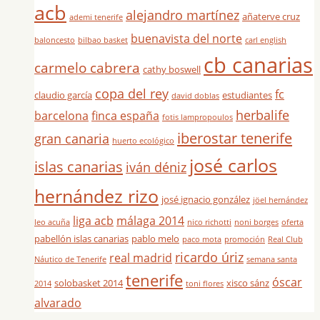
acb
alejandro martínez
añaterve cruz
ademi tenerife
buenavista del norte
baloncesto
bilbao basket
carl english
cb canarias
carmelo cabrera
cathy boswell
copa del rey
fc
claudio garcía
estudiantes
david doblas
herbalife
barcelona
finca españa
fotis lampropoulos
iberostar tenerife
gran canaria
huerto ecológico
josé carlos
islas canarias
iván déniz
hernández rizo
josé ignacio gonzález
jöel hernández
liga acb
málaga 2014
leo acuña
nico richotti
noni borges
oferta
pabellón islas canarias
pablo melo
paco mota
promoción
Real Club
ricardo úriz
real madrid
Náutico de Tenerife
semana santa
tenerife
óscar
solobasket 2014
xisco sánz
2014
toni flores
alvarado