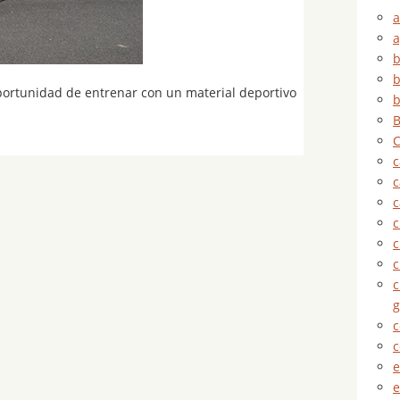
a
a
b
b
portunidad de entrenar con un material deportivo
b
B
C
c
c
c
c
c
c
g
c
c
e
e