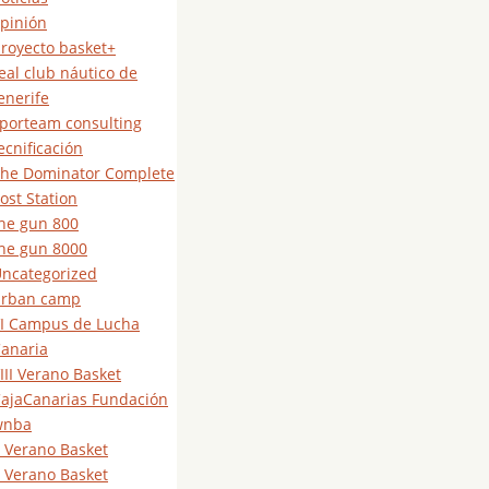
pinión
royecto basket+
eal club náutico de
enerife
porteam consulting
ecnificación
he Dominator Complete
ost Station
he gun 800
he gun 8000
ncategorized
urban camp
I Campus de Lucha
anaria
III Verano Basket
ajaCanarias Fundación
wnba
 Verano Basket
 Verano Basket