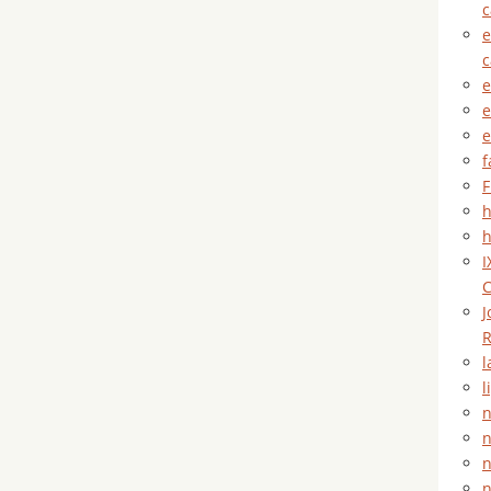
e
e
e
e
f
F
h
h
I
C
J
R
l
l
n
n
n