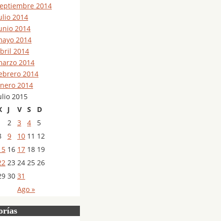
eptiembre 2014
ulio 2014
unio 2014
ayo 2014
bril 2014
arzo 2014
ebrero 2014
nero 2014
ulio 2015
X
J
V
S
D
1
2
3
4
5
8
9
10
11
12
15
16
17
18
19
22
23
24
25
26
29
30
31
Ago »
orías