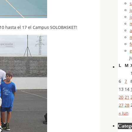
s
j
j
m
el 10 hasta el 17 el Campus SOLOBASKET!
a
m
f
e
j
L
M
6
7
13
14
20
21
27
28
« Jun
Categ