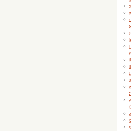
o
p
r
t
s
t
T
P
t
t
U
V
C
V
C
X
X