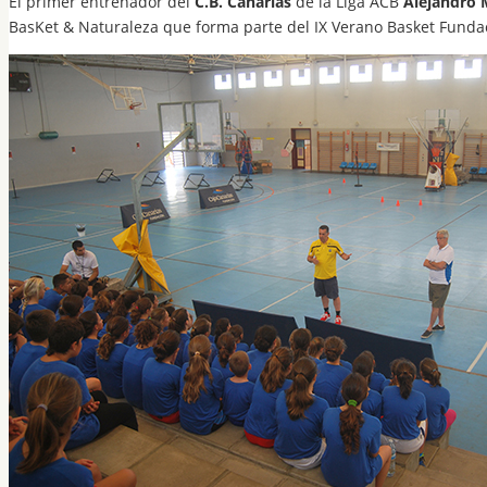
El primer entrenador del
C.B. Canarias
de la Liga ACB
Alejandro 
BasKet & Naturaleza que forma parte del IX Verano Basket Funda