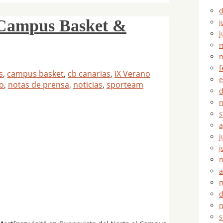
d
X Campus Basket &
j
j
m
m
f
s
,
campus basket
,
cb canarias
,
IX Verano
e
zo
,
notas de prensa
,
noticias
,
sporteam
d
n
s
a
j
j
m
a
m
d
n
s