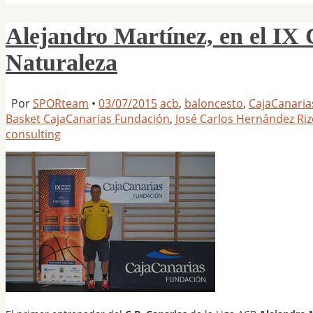
Alejandro Martínez, en el I
Naturaleza
Por
SPORteam
•
03/07/2015
acb
,
baloncesto
,
CajaCanaria
Basket CajaCanarias Fundación
,
José Carlos Hernández Ri
consulting