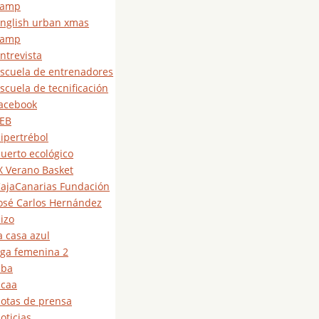
camp
nglish urban xmas
camp
ntrevista
scuela de entrenadores
scuela de tecnificación
acebook
EB
ipertrébol
uerto ecológico
X Verano Basket
ajaCanarias Fundación
osé Carlos Hernández
izo
a casa azul
iga femenina 2
nba
caa
otas de prensa
oticias