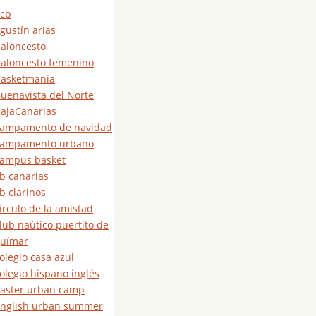
cb
gustín arias
aloncesto
aloncesto femenino
asketmanía
uenavista del Norte
ajaCanarias
ampamento de navidad
campamento urbano
ampus basket
b canarias
b clarinos
írculo de la amistad
lub naútico puertito de
üímar
olegio casa azul
olegio hispano inglés
aster urban camp
nglish urban summer