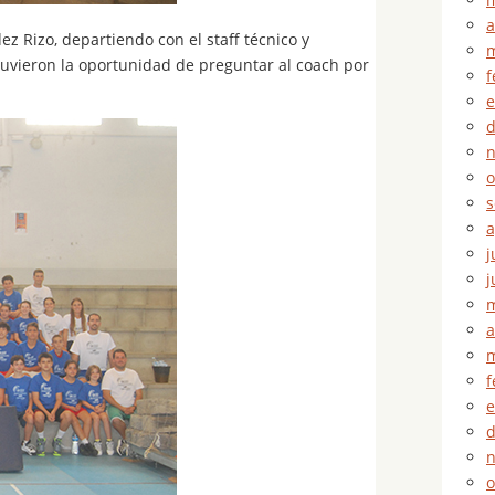
a
 Rizo, departiendo con el staff técnico y
m
 tuvieron la oportunidad de preguntar al coach por
f
e
d
n
o
s
a
j
j
m
a
m
f
e
d
n
o