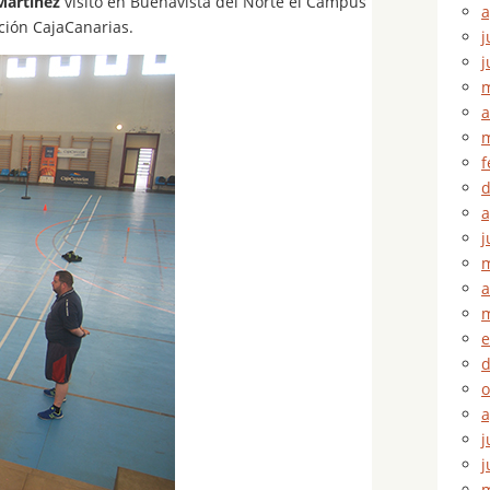
Martínez
visitó en Buenavista del Norte el Campus
a
ción CajaCanarias.
j
j
m
a
m
f
d
a
j
m
a
m
e
d
o
a
j
j
m