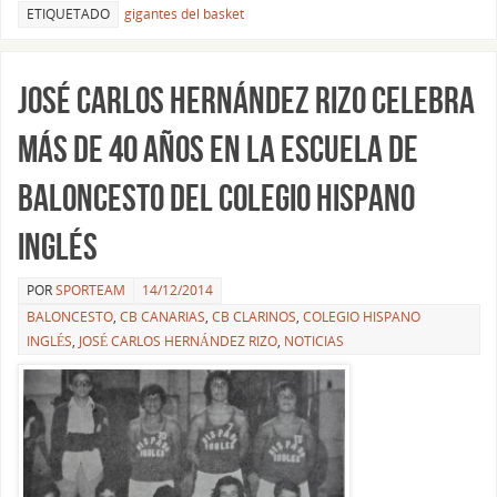
ETIQUETADO
gigantes del basket
José Carlos Hernández Rizo celebra
más de 40 años en la Escuela de
Baloncesto del Colegio Hispano
Inglés
POR
SPORTEAM
14/12/2014
BALONCESTO
,
CB CANARIAS
,
CB CLARINOS
,
COLEGIO HISPANO
INGLÉS
,
JOSÉ CARLOS HERNÁNDEZ RIZO
,
NOTICIAS