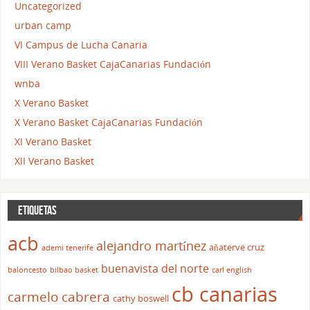
Uncategorized
urban camp
VI Campus de Lucha Canaria
VIII Verano Basket CajaCanarias Fundación
wnba
X Verano Basket
X Verano Basket CajaCanarias Fundación
XI Verano Basket
XII Verano Basket
ETIQUETAS
acb
alejandro martínez
añaterve cruz
ademi tenerife
buenavista del norte
baloncesto
bilbao basket
carl english
cb canarias
carmelo cabrera
cathy boswell