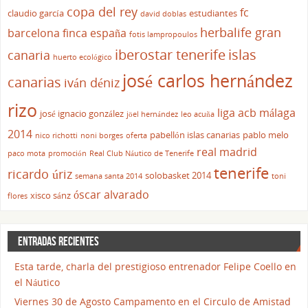
copa del rey
fc
claudio garcía
estudiantes
david doblas
herbalife gran
barcelona
finca españa
fotis lampropoulos
iberostar tenerife
islas
canaria
huerto ecológico
josé carlos hernández
canarias
iván déniz
rizo
liga acb
málaga
josé ignacio gonzález
jöel hernández
leo acuña
2014
pabellón islas canarias
pablo melo
nico richotti
noni borges
oferta
real madrid
paco mota
promoción
Real Club Náutico de Tenerife
tenerife
ricardo úriz
solobasket 2014
semana santa 2014
toni
óscar alvarado
xisco sánz
flores
ENTRADAS RECIENTES
Esta tarde, charla del prestigioso entrenador Felipe Coello en
el Náutico
Viernes 30 de Agosto Campamento en el Circulo de Amistad