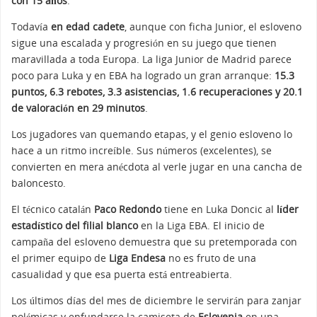
con 15 años
.
Todavía
en edad cadete
, aunque con ficha Junior, el esloveno
sigue una escalada y progresión en su juego que tienen
maravillada a toda Europa. La liga Junior de Madrid parece
poco para Luka y en EBA ha logrado un gran arranque:
15.3
puntos, 6.3 rebotes, 3.3 asistencias, 1.6 recuperaciones y 20.1
de valoración en 29 minutos
.
Los jugadores van quemando etapas, y el genio esloveno lo
hace a un ritmo increíble. Sus números (excelentes), se
convierten en mera anécdota al verle jugar en una cancha de
baloncesto.
El técnico catalán
Paco Redondo
tiene en Luka Doncic al
líder
estadístico del filial blanco
en la Liga EBA. El inicio de
campaña del esloveno demuestra que su pretemporada con
el primer equipo de
Liga Endesa
no es fruto de una
casualidad y que esa puerta está entreabierta.
Los últimos días del mes de diciembre le servirán para zanjar
polémicas y enfundarse la camiseta de
Eslovenia
en una