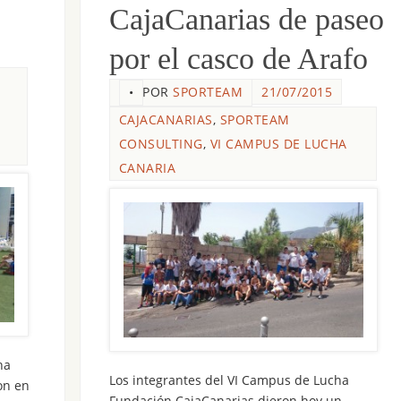
CajaCanarias de paseo
por el casco de Arafo
POR
SPORTEAM
21/07/2015
•
CAJACANARIAS
,
SPORTEAM
CONSULTING
,
VI CAMPUS DE LUCHA
CANARIA
ha
Los integrantes del VI Campus de Lucha
on en
Fundación CajaCanarias dieron hoy un