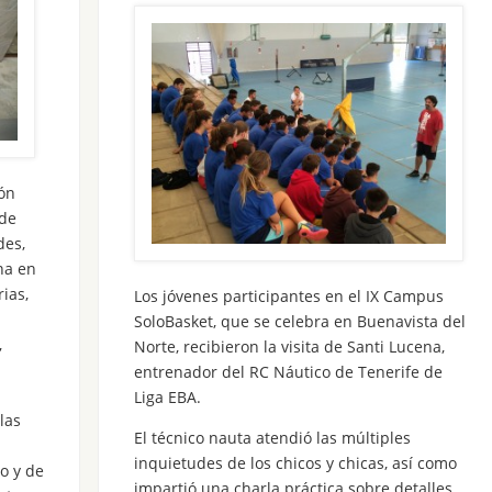
ón
 de
des,
na en
ias,
Los jóvenes participantes en el IX Campus
SoloBasket, que se celebra en Buenavista del
,
Norte, recibieron la visita de Santi Lucena,
entrenador del RC Náutico de Tenerife de
Liga EBA.
las
El técnico nauta atendió las múltiples
inquietudes de los chicos y chicas, así como
o y de
impartió una charla práctica sobre detalles