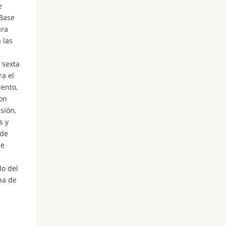
e
 Base
ara
 las
 sexta
ra el
iento,
on
sión,
s y
 de
de
s
lo del
ha de