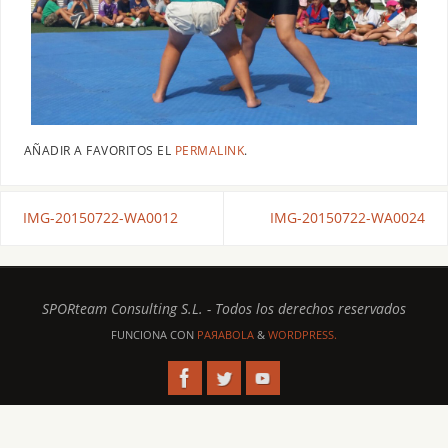
AÑADIR A FAVORITOS EL
PERMALINK
.
IMG-20150722-WA0012
IMG-20150722-WA0024
SPORteam Consulting S.L. - Todos los derechos reservados
FUNCIONA CON
PAЯABOLA
&
WORDPRESS.