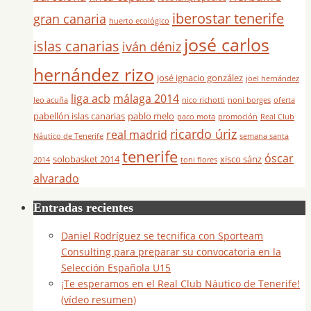
iberostar tenerife
gran canaria
huerto ecológico
josé carlos
islas canarias
iván déniz
hernández rizo
josé ignacio gonzález
jöel hernández
liga acb
málaga 2014
leo acuña
nico richotti
noni borges
oferta
pabellón islas canarias
pablo melo
paco mota
promoción
Real Club
ricardo úriz
real madrid
Náutico de Tenerife
semana santa
tenerife
óscar
solobasket 2014
xisco sánz
2014
toni flores
alvarado
Entradas recientes
Daniel Rodríguez se tecnifica con Sporteam
Consulting para preparar su convocatoria en la
Selección Española U15
¡Te esperamos en el Real Club Náutico de Tenerife!
(vídeo resumen)