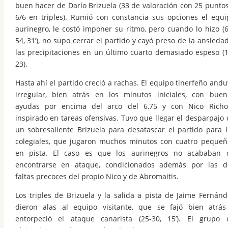
buen hacer de Darío Brizuela (33 de valoración con 25 puntos
6/6 en triples). Rumió con constancia sus opciones el equi
aurinegro, le costó imponer su ritmo, pero cuando lo hizo (6
54, 31’), no supo cerrar el partido y cayó preso de la ansieda
las precipitaciones en un último cuarto demasiado espeso (1
23).
Hasta ahí el partido creció a rachas. El equipo tinerfeño and
irregular, bien atrás en los minutos iniciales, con buen
ayudas por encima del arco del 6,75 y con Nico Richot
inspirado en tareas ofensivas. Tuvo que llegar el desparpajo 
un sobresaliente Brizuela para desatascar el partido para l
colegiales, que jugaron muchos minutos con cuatro pequeñ
en pista. El caso es que los aurinegros no acababan 
encontrarse en ataque, condicionados además por las d
faltas precoces del propio Nico y de Abromaitis.
Los triples de Brizuela y la salida a pista de Jaime Fernánd
dieron alas al equipo visitante, que se fajó bien atrás
entorpeció el ataque canarista (25-30, 15’). El grupo 