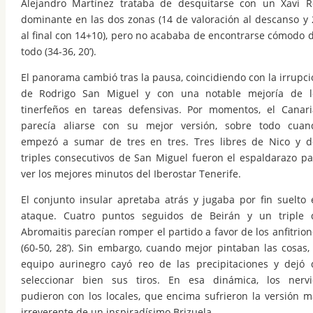
Alejandro Martínez trataba de desquitarse con un Xavi R
dominante en las dos zonas (14 de valoración al descanso y 
al final con 14+10), pero no acababa de encontrarse cómodo d
todo (34-36, 20’).
El panorama cambió tras la pausa, coincidiendo con la irrupci
de Rodrigo San Miguel y con una notable mejoría de l
tinerfeños en tareas defensivas. Por momentos, el Canari
parecía aliarse con su mejor versión, sobre todo cuan
empezó a sumar de tres en tres. Tres libres de Nico y d
triples consecutivos de San Miguel fueron el espaldarazo pa
ver los mejores minutos del Iberostar Tenerife.
El conjunto insular apretaba atrás y jugaba por fin suelto 
ataque. Cuatro puntos seguidos de Beirán y un triple 
Abromaitis parecían romper el partido a favor de los anfitrio
(60-50, 28’). Sin embargo, cuando mejor pintaban las cosas, 
equipo aurinegro cayó reo de las precipitaciones y dejó 
seleccionar bien sus tiros. En esa dinámica, los nervi
pudieron con los locales, que encima sufrieron la versión m
irreverente de un inspiradísimo Brizuela.