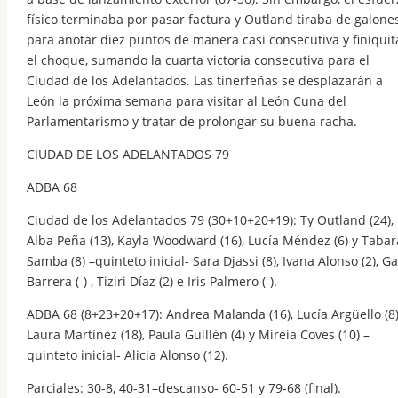
físico terminaba por pasar factura y Outland tiraba de galone
para anotar diez puntos de manera casi consecutiva y finiquit
el choque, sumando la cuarta victoria consecutiva para el
Ciudad de los Adelantados. Las tinerfeñas se desplazarán a
León la próxima semana para visitar al León Cuna del
Parlamentarismo y tratar de prolongar su buena racha.
CIUDAD DE LOS ADELANTADOS 79
ADBA 68
Ciudad de los Adelantados 79 (30+10+20+19): Ty Outland (24),
Alba Peña (13), Kayla Woodward (16), Lucía Méndez (6) y Tabar
Samba (8) –quinteto inicial- Sara Djassi (8), Ivana Alonso (2), Ga
Barrera (-) , Tiziri Díaz (2) e Iris Palmero (-).
ADBA 68 (8+23+20+17): Andrea Malanda (16), Lucía Argüello (8)
Laura Martínez (18), Paula Guillén (4) y Mireia Coves (10) –
quinteto inicial- Alicia Alonso (12).
Parciales: 30-8, 40-31–descanso- 60-51 y 79-68 (final).