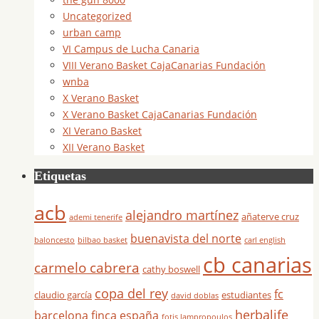
Uncategorized
urban camp
VI Campus de Lucha Canaria
VIII Verano Basket CajaCanarias Fundación
wnba
X Verano Basket
X Verano Basket CajaCanarias Fundación
XI Verano Basket
XII Verano Basket
Etiquetas
acb
alejandro martínez
añaterve cruz
ademi tenerife
buenavista del norte
baloncesto
bilbao basket
carl english
cb canarias
carmelo cabrera
cathy boswell
copa del rey
fc
claudio garcía
estudiantes
david doblas
herbalife
barcelona
finca españa
fotis lampropoulos