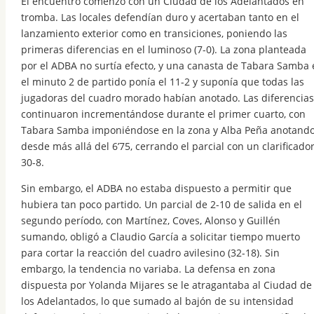
El encuentro comenzó con un Ciudad de los Adelantados en
tromba. Las locales defendían duro y acertaban tanto en el
lanzamiento exterior como en transiciones, poniendo las
primeras diferencias en el luminoso (7-0). La zona planteada
por el ADBA no surtía efecto, y una canasta de Tabara Samba 
el minuto 2 de partido ponía el 11-2 y suponía que todas las
jugadoras del cuadro morado habían anotado. Las diferencias
continuaron incrementándose durante el primer cuarto, con
Tabara Samba imponiéndose en la zona y Alba Peña anotand
desde más allá del 6’75, cerrando el parcial con un clarificado
30-8.
Sin embargo, el ADBA no estaba dispuesto a permitir que
hubiera tan poco partido. Un parcial de 2-10 de salida en el
segundo período, con Martínez, Coves, Alonso y Guillén
sumando, obligó a Claudio García a solicitar tiempo muerto
para cortar la reacción del cuadro avilesino (32-18). Sin
embargo, la tendencia no variaba. La defensa en zona
dispuesta por Yolanda Mijares se le atragantaba al Ciudad de
los Adelantados, lo que sumado al bajón de su intensidad