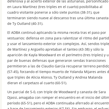
defensiva y al acierto exterior de las asturianas, personificado
en Laura Martínez (tres triples en el cuarto) posibilitaba al
cuadro visitante ponerse a sólo siete puntos (38-31), que
terminaron siendo nueve al descanso tras una última canasta
de Ty Outland (40-31).
El ADBA continuó aplicando la misma receta tras el paso por
vestuarios: defensa en zona para ralentizar el ritmo del parti
y usar el lanzamiento exterior sin complejos. Así, sendos tripl
de Martínez y Argüello apretaban el tanteo (43-38) y sólo la
aparición de Kayla Woodward en el perímetro (tres triples) y 
par de buenas defensas que generaron sendas transiciones
permitieron a las de Claudio García recuperar terreno perdid
(57-45), forzando el tiempo muerto de Yolanda Mijares antes 
que triples de Alicia Alonso, Ty Outland y Andrea Malanda
dieran el carpetazo al cuarto (60-51).
Un parcial de 5-0, con triple de Woodward y canasta de Sara
Djassi, amagaba con romper el encuentro en el inicio del últi
período (65-51), pero el ADBA continuaba aferrado al encuent
a base de lanzamiento exterior (67-56). Sin embargo, el esfuer