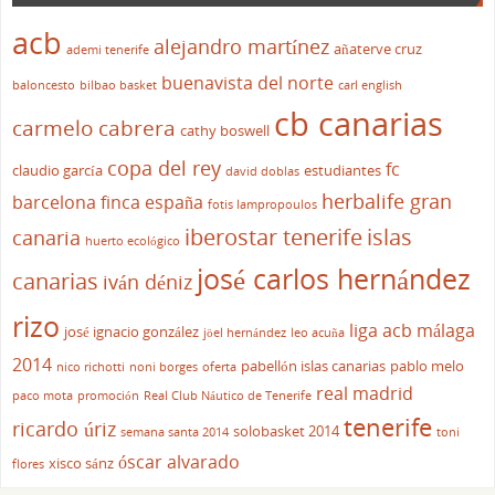
acb
alejandro martínez
añaterve cruz
ademi tenerife
buenavista del norte
baloncesto
bilbao basket
carl english
cb canarias
carmelo cabrera
cathy boswell
copa del rey
fc
claudio garcía
estudiantes
david doblas
herbalife gran
barcelona
finca españa
fotis lampropoulos
iberostar tenerife
islas
canaria
huerto ecológico
josé carlos hernández
canarias
iván déniz
rizo
liga acb
málaga
josé ignacio gonzález
jöel hernández
leo acuña
2014
pabellón islas canarias
pablo melo
nico richotti
noni borges
oferta
real madrid
paco mota
promoción
Real Club Náutico de Tenerife
tenerife
ricardo úriz
solobasket 2014
semana santa 2014
toni
óscar alvarado
xisco sánz
flores