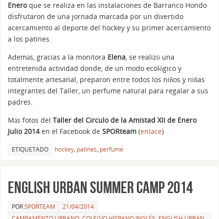
Enero
que se realiza en las instalaciones de Barranco Hondo
disfrutaron de una jornada marcada por un divertido
acercamiento al deporte del hockey y su primer acercamiento
a los patines.
Además, gracias a la monitora
Elena
, se realizó una
entretenida actividad donde, de un modo ecológico y
totalmente artesanal, preparon entre todos los niños y niñas
integrantes del Taller, un perfume natural para regalar a sus
padres.
Más fotos del
Taller del Círculo de la Amistad XII de Enero
Julio 2014
en el Facebook de
SPORteam
(
enlace
)
ETIQUETADO
hockey
,
patines
,
perfume
English Urban Summer Camp 2014
POR
SPORTEAM
21/04/2014
CAMPAMENTO URBANO
,
COLEGIO HISPANO INGLÉS
,
ENGLISH URBAN