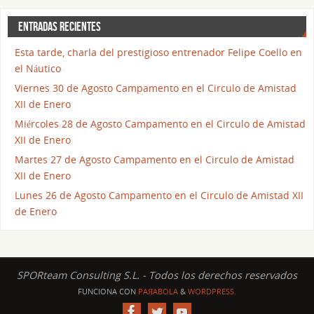
ENTRADAS RECIENTES
Esta tarde, charla del prestigioso entrenador Felipe Coello en
el Náutico
Viernes 30 de Agosto Campamento en el Circulo de Amistad
XII de Enero
Miércoles 28 de Agosto Campamento en el Circulo de Amistad
XII de Enero
Martes 27 de Agosto Campamento en el Circulo de Amistad
XII de Enero
Lunes 26 de Agosto Campamento en el Circulo de Amistad XII
de Enero
SPORteam Consulting S.L. - Todos los derechos reservados
FUNCIONA CON
PAЯABOLA
&
WORDPRESS.