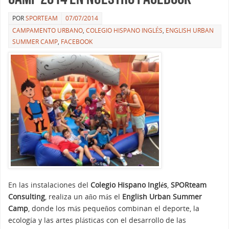
POR
SPORTEAM
07/07/2014
CAMPAMENTO URBANO
,
COLEGIO HISPANO INGLÉS
,
ENGLISH URBAN
SUMMER CAMP
,
FACEBOOK
En las instalaciones del
Colegio Hispano Inglés
,
SPORteam
Consulting
, realiza un año más el
English Urban Summer
Camp
, donde los más pequeños combinan el deporte, la
ecología y las artes plásticas con el desarrollo de las