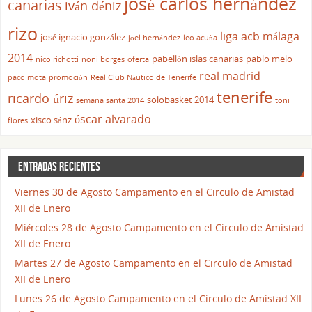
josé carlos hernández
canarias
iván déniz
rizo
liga acb
málaga
josé ignacio gonzález
jöel hernández
leo acuña
2014
pabellón islas canarias
pablo melo
nico richotti
noni borges
oferta
real madrid
paco mota
promoción
Real Club Náutico de Tenerife
tenerife
ricardo úriz
solobasket 2014
semana santa 2014
toni
óscar alvarado
xisco sánz
flores
ENTRADAS RECIENTES
Viernes 30 de Agosto Campamento en el Circulo de Amistad
XII de Enero
Miércoles 28 de Agosto Campamento en el Circulo de Amistad
XII de Enero
Martes 27 de Agosto Campamento en el Circulo de Amistad
XII de Enero
Lunes 26 de Agosto Campamento en el Circulo de Amistad XII