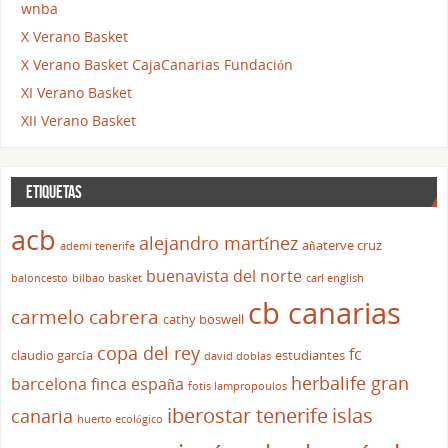
wnba
X Verano Basket
X Verano Basket CajaCanarias Fundación
XI Verano Basket
XII Verano Basket
ETIQUETAS
acb
alejandro martínez
añaterve cruz
ademi tenerife
buenavista del norte
baloncesto
bilbao basket
carl english
cb canarias
carmelo cabrera
cathy boswell
copa del rey
fc
claudio garcía
estudiantes
david doblas
herbalife gran
barcelona
finca españa
fotis lampropoulos
iberostar tenerife
islas
canaria
huerto ecológico