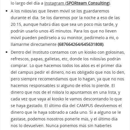
lo largo del día a
Instagram (
SPORteam Consulting
)
.
A los niños/as que lleven móvil se los guardaremos
durante el día. Se los daremos por la noche a eso de las
20:15, aunque habrá días que sea un poco más tarde, y
podrán usarlo unos 45 minutos. Para los que no lleven
móvil pueden pedírselo a su monitor, pedírmelo a mi, o
llamarme directamente
(687664264/645631808)
.
Dentro del Instituto contamos con un kiosko con golosinas,
refrescos, papas, galletas, etc, donde los niños/as podrán
comprar. Lo que hacemos todos los años es el primer día
del campus pedir el dinero, no es obligado que nos lo den,
pero siempre recomendamos que lo hagan, ya que no nos
hacemos responsables si alguno de ellos lo pierde. El
dinero que nos de el niño/a lo apuntamos en una lista, y
cada vez que vaya al kiosko le vamos descontando lo que
se haya gastado. El último día del CAMPUS devolvemos el
dinero que le haya sobrado a cada uno. Si a alguno se le
gastase, podemos nosotros ponerle más, y el último día
nos lo devuelven. Nunca ponemos más sin haberles