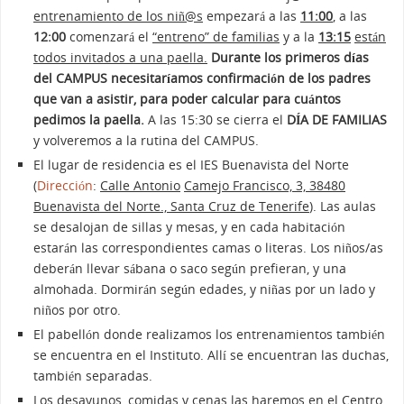
entrenamiento de los niñ@s
empezará a las
11:00
, a las
12:00
comenzará el
“entreno” de familias
y a la
13:15
están
todos invitados a una paella.
Durante los primeros días
del CAMPUS necesitaríamos confirmación de los padres
que van a asistir, para poder calcular para cuántos
pedimos la paella.
A las 15:30 se cierra el
DÍA DE FAMILIAS
y volveremos a la rutina del CAMPUS.
El lugar de residencia es el IES Buenavista del Norte
(
Dirección
:
Calle Antonio
Camejo Francisco, 3, 38480
Buenavista del Norte., Santa Cruz de Tenerife
). Las aulas
se desalojan de sillas y mesas, y en cada habitación
estarán las correspondientes camas o literas. Los niños/as
deberán llevar sábana o saco según prefieran, y una
almohada. Dormirán según edades, y niñas por un lado y
niños por otro.
El pabellón donde realizamos los entrenamientos también
se encuentra en el Instituto. Allí se encuentran las duchas,
también separadas.
Los desayunos, comidas y cenas las haremos en el Centro