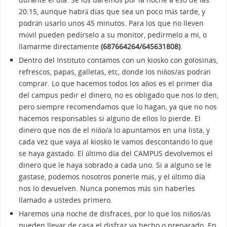
20:15, aunque habrá días que sea un poco más tarde, y
podrán usarlo unos 45 minutos. Para los que no lleven
móvil pueden pedírselo a su monitor, pedírmelo a mi, o
llamarme directamente
(687664264/645631808)
.
Dentro del Instituto contamos con un kiosko con golosinas,
refrescos, papas, galletas, etc, donde los niños/as podrán
comprar. Lo que hacemos todos los años es el primer día
del campus pedir el dinero, no es obligado que nos lo den,
pero siempre recomendamos que lo hagan, ya que no nos
hacemos responsables si alguno de ellos lo pierde. El
dinero que nos de el niño/a lo apuntamos en una lista, y
cada vez que vaya al kiosko le vamos descontando lo que
se haya gastado. El último día del CAMPUS devolvemos el
dinero que le haya sobrado a cada uno. Si a alguno se le
gastase, podemos nosotros ponerle más, y el último día
nos lo devuelven. Nunca ponemos más sin haberles
llamado a ustedes primero.
Haremos una noche de disfraces, por lo que los niños/as
pueden llevar de casa el disfraz ya hecho o preparado. En