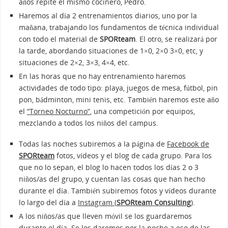
años repite el mismo cocinero, Pedro.
Haremos al día 2 entrenamientos diarios, uno por la
mañana, trabajando los fundamentos de técnica individual
con todo el material de
SPORteam
. El otro, se realizará por
la tarde, abordando situaciones de 1×0, 2×0 3×0, etc, y
situaciones de 2×2, 3×3, 4×4, etc.
En las horas que no hay entrenamiento haremos
actividades de todo tipo: playa, juegos de mesa, fútbol, pin
pon, bádminton, mini tenis, etc. También haremos este año
el
“Torneo Nocturno”
, una competición por equipos,
mezclando a todos los niños del campus.
Todas las noches subiremos a la página de
Facebook de
SPORteam
fotos, vídeos y el blog de cada grupo. Para los
que no lo sepan, el blog lo hacen todos los días 2 o 3
niños/as del grupo, y cuentan las cosas que han hecho
durante el día. También subiremos fotos y vídeos durante
lo largo del día a
Instagram (
SPORteam Consulting
)
.
A los niños/as que lleven móvil se los guardaremos
durante el día. Se los daremos por la noche a eso de las