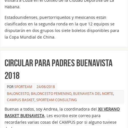
visitará a Cuba en el coliseo de la Ciudad Deportiva de La
Habana.
Estadounidenses, puertorriqueños y mexicanos están
clasificados en la segunda ronda en la que 12 equipos se
disputarán en dos grupos los siete boletos disponibles para
la Copa Mundial de China.
Circular para padres Buenavista
2018
POR
SPORTEAM
24/06/2018
BALONCESTO
,
BALONCESTO FEMENINO
,
BUENAVISTA DEL NORTE
,
CAMPUS BASKET
,
SPORTEAM CONSULTING
Buenas a todos, soy Andrea, la coordinadora del
XII VERANO
BASKET BUENAVISTA
.
Les escribo este correo para
recordarles varias cosas del CAMPUS por si alguno tuviese