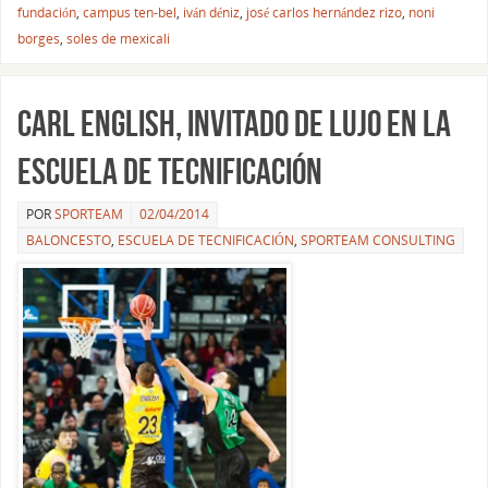
fundación
,
campus ten-bel
,
iván déniz
,
josé carlos hernández rizo
,
noni
borges
,
soles de mexicali
Carl English, invitado de lujo en la
Escuela de Tecnificación
POR
SPORTEAM
02/04/2014
BALONCESTO
,
ESCUELA DE TECNIFICACIÓN
,
SPORTEAM CONSULTING