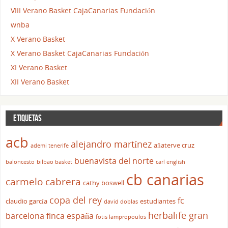
VIII Verano Basket CajaCanarias Fundación
wnba
X Verano Basket
X Verano Basket CajaCanarias Fundación
XI Verano Basket
XII Verano Basket
ETIQUETAS
acb
alejandro martínez
añaterve cruz
ademi tenerife
buenavista del norte
baloncesto
bilbao basket
carl english
cb canarias
carmelo cabrera
cathy boswell
copa del rey
fc
claudio garcía
estudiantes
david doblas
herbalife gran
barcelona
finca españa
fotis lampropoulos