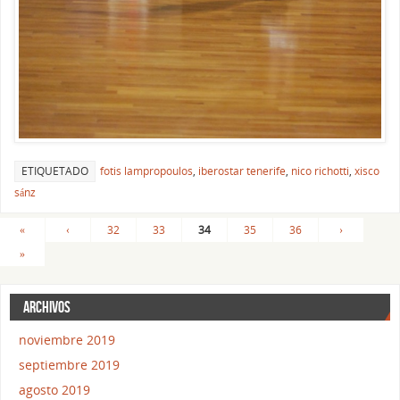
ETIQUETADO
fotis lampropoulos
,
iberostar tenerife
,
nico richotti
,
xisco
sánz
«
‹
32
33
34
35
36
›
»
ARCHIVOS
noviembre 2019
septiembre 2019
agosto 2019