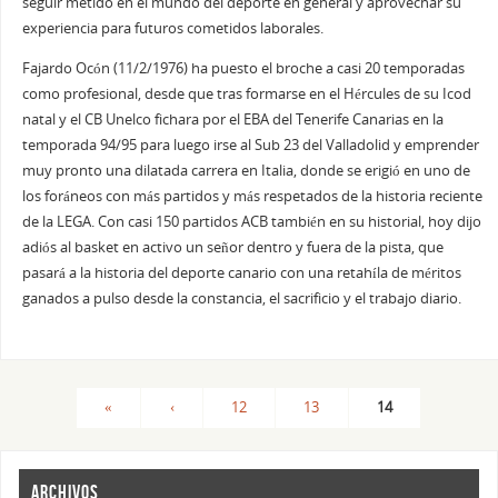
seguir metido en el mundo del deporte en general y aprovechar su
experiencia para futuros cometidos laborales.
Fajardo Ocón (11/2/1976) ha puesto el broche a casi 20 temporadas
como profesional, desde que tras formarse en el Hércules de su Icod
natal y el CB Unelco fichara por el EBA del Tenerife Canarias en la
temporada 94/95 para luego irse al Sub 23 del Valladolid y emprender
muy pronto una dilatada carrera en Italia, donde se erigió en uno de
los foráneos con más partidos y más respetados de la historia reciente
de la LEGA. Con casi 150 partidos ACB también en su historial, hoy dijo
adiós al basket en activo un señor dentro y fuera de la pista, que
pasará a la historia del deporte canario con una retahíla de méritos
ganados a pulso desde la constancia, el sacrificio y el trabajo diario.
«
‹
12
13
14
ARCHIVOS