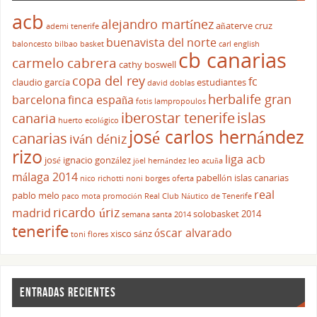
acb
alejandro martínez
añaterve cruz
ademi tenerife
buenavista del norte
baloncesto
bilbao basket
carl english
cb canarias
carmelo cabrera
cathy boswell
copa del rey
fc
claudio garcía
estudiantes
david doblas
herbalife gran
barcelona
finca españa
fotis lampropoulos
iberostar tenerife
islas
canaria
huerto ecológico
josé carlos hernández
canarias
iván déniz
rizo
liga acb
josé ignacio gonzález
jöel hernández
leo acuña
málaga 2014
pabellón islas canarias
nico richotti
noni borges
oferta
real
pablo melo
paco mota
promoción
Real Club Náutico de Tenerife
ricardo úriz
madrid
solobasket 2014
semana santa 2014
tenerife
óscar alvarado
xisco sánz
toni flores
ENTRADAS RECIENTES