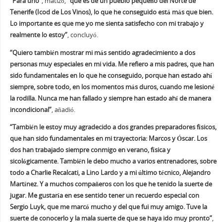
“Para uno”
, matizó,
“que es de un pueblo pequeño del Norte de
Tenerife (Icod de Los Vinos), lo que he conseguido está más que bien.
Lo importante es que me yo me sienta satisfecho con mi trabajo y
realmente lo estoy”
, concluyó.
“Quiero también mostrar mi más sentido agradecimiento a dos
personas muy especiales en mi vida. Me refiero a mis padres, que han
sido fundamentales en lo que he conseguido, porque han estado ahí
siempre, sobre todo, en los momentos más duros, cuando me lesioné
la rodilla. Nunca me han fallado y siempre han estado ahí de manera
incondicional”
, añadió.
“También le estoy muy agradecido a dos grandes preparadores físicos,
que han sido fundamentales en mi trayectoria: Marcos y Óscar. Los
dos han trabajado siempre conmigo en verano, física y
sicológicamente. También le debo mucho a varios entrenadores, sobre
todo a Charlie Recalcati, a Lino Lardo y a mi último técnico, Alejandro
Martínez. Y a muchos compañeros con los que he tenido la suerte de
jugar. Me gustaría en ese sentido tener un recuerdo especial con
Sergio Luyk, que me marcó mucho y del que fui muy amigo. Tuve la
suerte de conocerlo y la mala suerte de que se haya ido muy pronto”
,