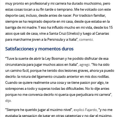
muy pronto en profesional y mi carrera ha durado muchísimo, pero
estas cosas tocan a su fin tarde o temprano. Me he volcado con este
deporte casi, incluso, desde antes de nacer. Por tradición familiar,
siempre se ha respirado deporte en mi casa, desde que estaba en la
barriga de mi madre. Y eso ha influido mucho en mi vida, desde los 15
años que salí de casa, vine a Santa Cruz (Unelco) y luego al Canarias
para marcharme joven a la Península y a Italia”
, comentó.
Satisfacciones y momentos duros
“Tuve la suerte de abrir la Ley Bosman y he podido disfrutar de esa
circunstancia para jugar muchos años en Italia”
, agregó.
“No ha sido
un camino fácil, porque he tenido dos lesiones graves, ahora ya puedo
decirlo: la rotura del ligamento cruzado anterior en mis dos rodillas.
Cuando se quiere realmente una cosa y se tiene pasión por algo, te
sobrepones a todo y superas todas las dificultades. No lo dije antes
porque no me convenía decirlo ni quería que perjudicara mi carrera”
,
dijo.
“Siempre he querido jugar al máximo nivel”
, explicó Fajardo,
“y no me
gustaba la sensación de jugar en otras categorías y no dar el máximo.