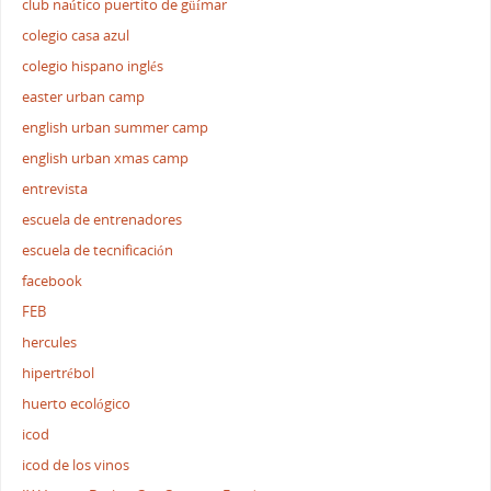
club naútico puertito de güímar
colegio casa azul
colegio hispano inglés
easter urban camp
english urban summer camp
english urban xmas camp
entrevista
escuela de entrenadores
escuela de tecnificación
facebook
FEB
hercules
hipertrébol
huerto ecológico
icod
icod de los vinos