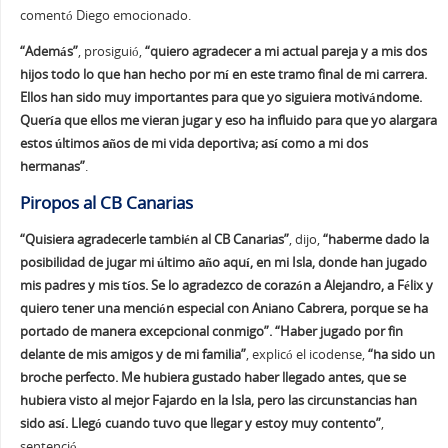
comentó Diego emocionado.
“Además”
, prosiguió,
“quiero agradecer a mi actual pareja y a mis dos
hijos todo lo que han hecho por mí en este tramo final de mi carrera.
Ellos han sido muy importantes para que yo siguiera motivándome.
Quería que ellos me vieran jugar y eso ha influido para que yo alargara
estos últimos años de mi vida deportiva; así como a mi dos
hermanas”
.
Piropos al CB Canarias
“Quisiera agradecerle también al CB Canarias”
, dijo,
“haberme dado la
posibilidad de jugar mi último año aquí, en mi Isla, donde han jugado
mis padres y mis tíos. Se lo agradezco de corazón a Alejandro, a Félix y
quiero tener una mención especial con Aniano Cabrera, porque se ha
portado de manera excepcional conmigo”. “Haber jugado por fin
delante de mis amigos y de mi familia”
, explicó el icodense,
“ha sido un
broche perfecto. Me hubiera gustado haber llegado antes, que se
hubiera visto al mejor Fajardo en la Isla, pero las circunstancias han
sido así. Llegó cuando tuvo que llegar y estoy muy contento”
,
sentenció.