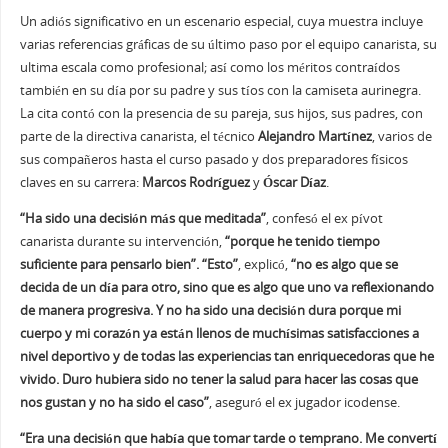
Un adiós significativo en un escenario especial, cuya muestra incluye
varias referencias gráficas de su último paso por el equipo canarista, su
ultima escala como profesional; así como los méritos contraídos
también en su día por su padre y sus tíos con la camiseta aurinegra.
La cita contó con la presencia de su pareja, sus hijos, sus padres, con
parte de la directiva canarista, el técnico
Alejandro Martínez
, varios de
sus compañeros hasta el curso pasado y dos preparadores físicos
claves en su carrera:
Marcos Rodríguez
y
Óscar Díaz
.
“Ha sido una decisión más que meditada”
, confesó el ex pívot
canarista durante su intervención,
“porque he tenido tiempo
suficiente para pensarlo bien”. “Esto”
, explicó,
“no es algo que se
decida de un día para otro, sino que es algo que uno va reflexionando
de manera progresiva. Y no ha sido una decisión dura porque mi
cuerpo y mi corazón ya están llenos de muchísimas satisfacciones a
nivel deportivo y de todas las experiencias tan enriquecedoras que he
vivido. Duro hubiera sido no tener la salud para hacer las cosas que
nos gustan y no ha sido el caso”
, aseguró el ex jugador icodense.
“Era una decisión que había que tomar tarde o temprano. Me convertí