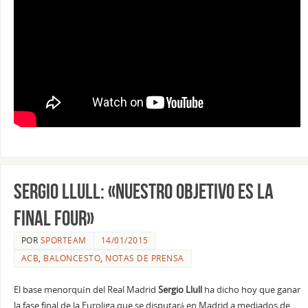
Sergio Llull: «Nuestro objetivo es la
Final Four»
POR
SPORTEAM
14/01/2015
ACB
,
BALONCESTO
,
NOTAS DE PRENSA
El base menorquín del Real Madrid
Sergio Llull
ha dicho hoy que ganar
la fase final de la Euroliga que se disputará en Madrid a mediados de