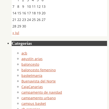
7
8
9
10
11
12
13
14
15
16
17
18
19
20
21
22
23
24
25
26
27
28
29
30
« Jul
Categorías
acb
agustín arias
baloncesto
baloncesto femenino
basketmanía
Buenavista del Norte
CajaCanarias
campamento de navidad
campamento urbano
campus basket