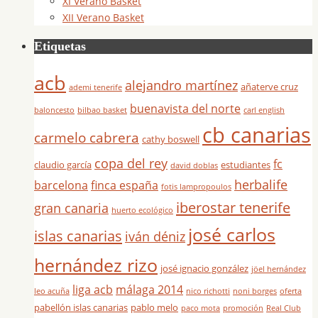
XI Verano Basket
XII Verano Basket
Etiquetas
acb
alejandro martínez
añaterve cruz
ademi tenerife
buenavista del norte
baloncesto
bilbao basket
carl english
cb canarias
carmelo cabrera
cathy boswell
copa del rey
fc
claudio garcía
estudiantes
david doblas
herbalife
barcelona
finca españa
fotis lampropoulos
iberostar tenerife
gran canaria
huerto ecológico
josé carlos
islas canarias
iván déniz
hernández rizo
josé ignacio gonzález
jöel hernández
liga acb
málaga 2014
leo acuña
nico richotti
noni borges
oferta
pabellón islas canarias
pablo melo
paco mota
promoción
Real Club