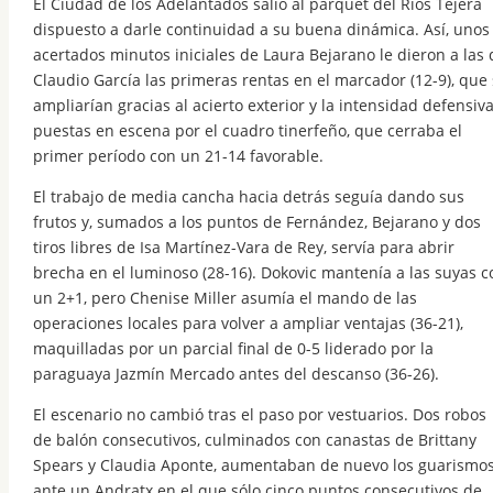
El Ciudad de los Adelantados salió al parquet del Ríos Tejera
dispuesto a darle continuidad a su buena dinámica. Así, unos
acertados minutos iniciales de Laura Bejarano le dieron a las 
Claudio García las primeras rentas en el marcador (12-9), que
ampliarían gracias al acierto exterior y la intensidad defensiv
puestas en escena por el cuadro tinerfeño, que cerraba el
primer período con un 21-14 favorable.
El trabajo de media cancha hacia detrás seguía dando sus
frutos y, sumados a los puntos de Fernández, Bejarano y dos
tiros libres de Isa Martínez-Vara de Rey, servía para abrir
brecha en el luminoso (28-16). Dokovic mantenía a las suyas c
un 2+1, pero Chenise Miller asumía el mando de las
operaciones locales para volver a ampliar ventajas (36-21),
maquilladas por un parcial final de 0-5 liderado por la
paraguaya Jazmín Mercado antes del descanso (36-26).
El escenario no cambió tras el paso por vestuarios. Dos robos
de balón consecutivos, culminados con canastas de Brittany
Spears y Claudia Aponte, aumentaban de nuevo los guarismo
ante un Andratx en el que sólo cinco puntos consecutivos de