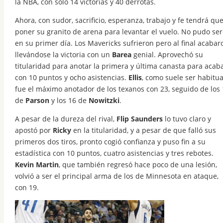
la NBA, con solo 14 victorias y 40 derrotas.
Ahora, con sudor, sacrificio, esperanza, trabajo y fe tendrá qu
poner su granito de arena para levantar el vuelo. No pudo ser
en su primer día. Los Mavericks sufrieron pero al final acabar
llevándose la victoria con un
Barea
genial. Aprovechó su
titularidad para anotar la primera y última canasta para acab
con 10 puntos y ocho asistencias.
Ellis
, como suele ser habitua
fue el máximo anotador de los texanos con 23, seguido de los 
de
Parson
y los 16 de
Nowitzki
.
A pesar de la dureza del rival,
Flip Saunders
lo tuvo claro y
apostó por
Ricky
en la titularidad, y a pesar de que falló sus
primeros dos tiros, pronto cogió confianza y puso fin a su
estadística con 10 puntos, cuatro asistencias y tres rebotes.
Kevin Martin
, que también regresó hace poco de una lesión,
volvió a ser el principal arma de los de Minnesota en ataque,
con 19.