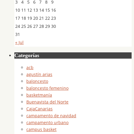
3
4
5
6
7
8
9
10
11
12
13
14
15
16
17
18
19
20
21
22
23
24
25
26
27
28
29
30
31
« Jul
Categorías
acb
agustín arias
baloncesto
baloncesto femenino
basketmanía
Buenavista del Norte
CajaCanarias
campamento de navidad
campamento urbano
campus basket