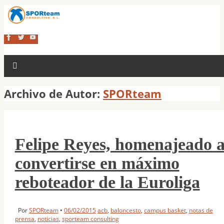
Archivo de Autor:
SPORteam
Felipe Reyes, homenajeado a
convertirse en máximo
reboteador de la Euroliga
Por
SPORteam
•
06/02/2015
acb
,
baloncesto
,
campus basket
,
notas de
prensa
,
noticias
,
sporteam consulting