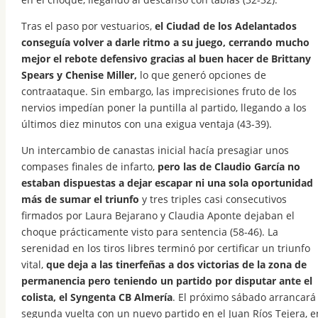
Tras el paso por vestuarios,
el Ciudad de los Adelantados
conseguía volver a darle ritmo a su juego, cerrando mucho
mejor el rebote defensivo gracias al buen hacer de Brittany
Spears y Chenise Miller,
lo que generó opciones de
contraataque. Sin embargo, las imprecisiones fruto de los
nervios impedían poner la puntilla al partido, llegando a los
últimos diez minutos con una exigua ventaja (43-39).
Un intercambio de canastas inicial hacía presagiar unos
compases finales de infarto,
pero las de Claudio García no
estaban dispuestas a dejar escapar ni una sola oportunidad
más de sumar el triunfo
y tres triples casi consecutivos
firmados por Laura Bejarano y Claudia Aponte dejaban el
choque prácticamente visto para sentencia (58-46). La
serenidad en los tiros libres terminó por certificar un triunfo
vital,
que deja a las tinerfeñas a dos victorias de la zona de
permanencia pero teniendo un partido por disputar ante el
colista, el Syngenta CB Almería
. El próximo sábado arrancará 
segunda vuelta con un nuevo partido en el Juan Ríos Tejera, e