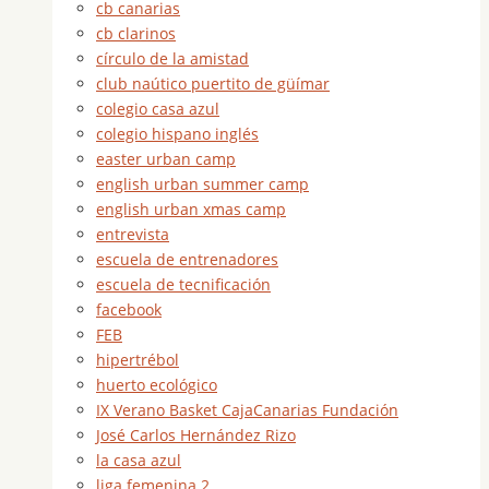
cb canarias
cb clarinos
círculo de la amistad
club naútico puertito de güímar
colegio casa azul
colegio hispano inglés
easter urban camp
english urban summer camp
english urban xmas camp
entrevista
escuela de entrenadores
escuela de tecnificación
facebook
FEB
hipertrébol
huerto ecológico
IX Verano Basket CajaCanarias Fundación
José Carlos Hernández Rizo
la casa azul
liga femenina 2