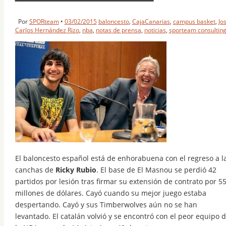
Por
SPORteam
•
03/02/2015
baloncesto
,
CajaCanarias
,
campus basket
,
Jo
Carlos Hernández Rizo
,
nba
,
notas de prensa
,
noticias
,
sporteam consultin
El baloncesto español está de enhorabuena con el regreso a l
canchas de
Ricky Rubio
. El base de El Masnou se perdió 42
partidos por lesión tras firmar su extensión de contrato por 5
millones de dólares. Cayó cuando su mejor juego estaba
despertando. Cayó y sus Timberwolves aún no se han
levantado. El catalán volvió y se encontró con el peor equipo 