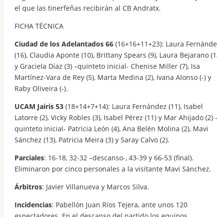
el que las tinerfeñas recibirán al CB Andratx.
FICHA TÉCNICA
Ciudad de los Adelantados 66
(16+16+11+23): Laura Fernánde
(16), Claudia Aponte (10), Brittany Spears (9), Laura Bejarano (1
y Graciela Díaz (3) –quinteto inicial- Chenise Miller (7), Isa
Martínez-Vara de Rey (5), Marta Medina (2), Ivana Alonso (-) y
Raby Oliveira (-).
UCAM Jairis 53
(18+14+7+14): Laura Fernández (11), Isabel
Latorre (2), Vicky Robles (3), Isabel Pérez (11) y Mar Ahijado (2) 
quinteto inicial- Patricia León (4), Ana Belén Molina (2), Mavi
Sánchez (13), Patricia Meira (3) y Saray Calvo (2).
Parciales
: 16-18, 32-32 –descanso-, 43-39 y 66-53 (final).
Eliminaron por cinco personales a la visitante Mavi Sánchez.
Árbitros
: Javier Villanueva y Marcos Silva.
Incidencias
: Pabellón Juan Ríos Tejera, ante unos 120
espectadores. En el descanso del partido los equipos