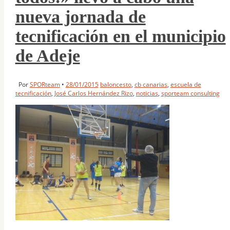
nueva jornada de
tecnificación en el municipio
de Adeje
Por
SPORteam
•
28/01/2015
baloncesto
,
cb canarias
,
escuela de
tecnificación
,
José Carlos Hernández Rizo
,
noticias
,
sporteam consulting