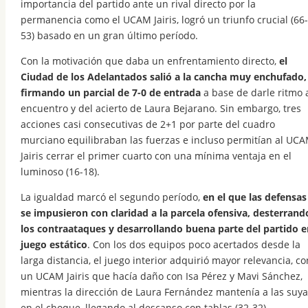
importancia del partido ante un rival directo por la
permanencia como el UCAM Jairis, logró un triunfo crucial (66-
53) basado en un gran último período.
Con la motivación que daba un enfrentamiento directo,
el
Ciudad de los Adelantados salió a la cancha muy enchufado,
firmando un parcial de 7-0 de entrada
a base de darle ritmo 
encuentro y del acierto de Laura Bejarano. Sin embargo, tres
acciones casi consecutivas de 2+1 por parte del cuadro
murciano equilibraban las fuerzas e incluso permitían al UC
Jairis cerrar el primer cuarto con una mínima ventaja en el
luminoso (16-18).
La igualdad marcó el segundo período,
en el que las defensas
se impusieron con claridad a la parcela ofensiva, desterrand
los contraataques y desarrollando buena parte del partido e
juego estático
. Con los dos equipos poco acertados desde la
larga distancia, el juego interior adquirió mayor relevancia, co
un UCAM Jairis que hacía daño con Isa Pérez y Mavi Sánchez,
mientras la dirección de Laura Fernández mantenía a las suya
en el choque, llegando al descanso con tablas (32-32).