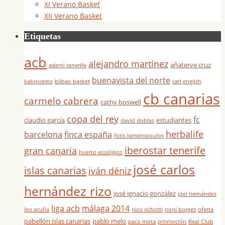
XI Verano Basket
XII Verano Basket
Etiquetas
acb
alejandro martínez
añaterve cruz
ademi tenerife
buenavista del norte
baloncesto
bilbao basket
carl english
cb canarias
carmelo cabrera
cathy boswell
copa del rey
fc
claudio garcía
estudiantes
david doblas
herbalife
barcelona
finca españa
fotis lampropoulos
iberostar tenerife
gran canaria
huerto ecológico
josé carlos
islas canarias
iván déniz
hernández rizo
josé ignacio gonzález
jöel hernández
liga acb
málaga 2014
leo acuña
nico richotti
noni borges
oferta
pabellón islas canarias
pablo melo
paco mota
promoción
Real Club