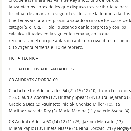
choque e Isa Martínez-Vara de Rey anotó uno de los dos
lanzamientos libres de los que dispuso tras recibir falta para
terminar de amarrar la segunda victoria de la temporada. Las
tinerfeñas visitarán el próximo sábado a uno de los cocos de l
categoría, el CREF ¡Hola!, buscando dar la sorpresa y con los
cálculos situados en la siguiente semana, en la que
recuperarán el choque aplazado ante otro rival directo como e
CB Syngenta Almería el 10 de febrero.
FICHA TÉCNICA
CIUDAD DE LOS ADELANTADOS 64
CB ANDRATX ADORRA 60
Ciudad de los Adelantados 64 (21+15+18+10): Laura Fernánde
(18), Claudia Aponte (12), Brittany Spears (4), Laura Bejarano (8
Graciela Díaz (2) –quinteto inicial- Chenise Miller (10), Isa
Martínez-Vara de Rey (5), Marta Medina (1) y Valerie Avebe (4).
CB Andratx Adorra 60 (14+12+11+23): Jazmín Mercado (12),
Milena Papic (10), Bineta Niasse (4), Nina Dokovic (21) y Nogay