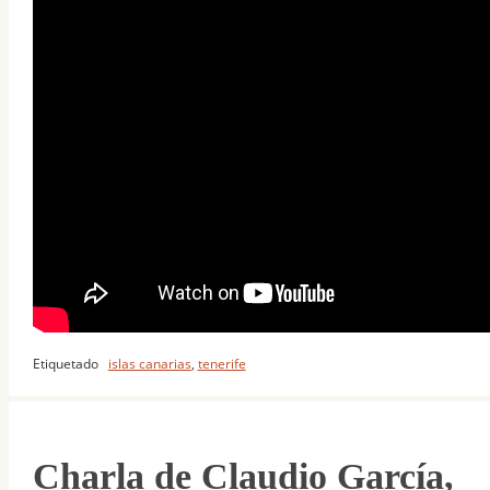
Etiquetado
islas canarias
,
tenerife
Charla de Claudio García,