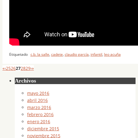
Etiquetado
c.b. la salle
,
cadete
,
claudio garcía
,
infantil
,
leo acuña
«
‹
25
26
27
28
29
›
»
Archivos
mayo 2016
abril 2016
marzo 2016
febrero 2016
enero 2016
diciembre 2015
noviembre 2015