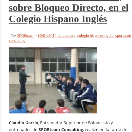
sobre Bloqueo Directo, en el
Colegio Hispano Inglés
Por
SPORteam
•
30/01/2014
baloncesto
,
colegio hispano inglés
,
sporteam
consulting
Claudio García
, Entrenador Superior de Baloncesto y
entrenador de
SPORteam Consulting
, realizó en la tarde de