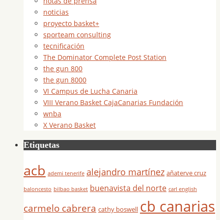
notas de prensa
noticias
proyecto basket+
sporteam consulting
tecnificación
The Dominator Complete Post Station
the gun 800
the gun 8000
VI Campus de Lucha Canaria
VIII Verano Basket CajaCanarias Fundación
wnba
X Verano Basket
Etiquetas
acb
alejandro martínez
añaterve cruz
ademi tenerife
buenavista del norte
baloncesto
bilbao basket
carl english
cb canarias
carmelo cabrera
cathy boswell