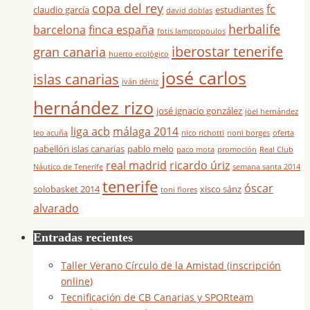
copa del rey
fc
claudio garcía
estudiantes
david doblas
herbalife
barcelona
finca españa
fotis lampropoulos
iberostar tenerife
gran canaria
huerto ecológico
josé carlos
islas canarias
iván déniz
hernández rizo
josé ignacio gonzález
jöel hernández
liga acb
málaga 2014
leo acuña
nico richotti
noni borges
oferta
pabellón islas canarias
pablo melo
paco mota
promoción
Real Club
real madrid
ricardo úriz
Náutico de Tenerife
semana santa 2014
tenerife
óscar
solobasket 2014
xisco sánz
toni flores
alvarado
Entradas recientes
Taller Verano Círculo de la Amistad (inscripción
online)
Tecnificación de CB Canarias y SPORteam