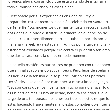
lo vemos ahora, con un club que está tratando de integrar a
todo el mundo haciendo las cosas bien”.
Cuestionado por sus experiencias en Copa del Rey, el
preparador insular recordó la edición celebrada en Santa Cru
de Tenerife: “Los momentos que más te gustan recordar son l
dos Copas que pude disfrutar. La primera, en el pabellón de
Santa Cruz, fue sencillamente brutal. Hubo un partido por la
mañana y la Fiebre ya estaba allí. Fuimos por la tarde a jugar 
estábamos asustados porque era contra el Joventut y teníamo
que dar la cara como la dimos en todo momento”.
En aquella ocasión los aurinegros no pudieron con un oponen
que al final acabó siendo subcampeón. Pero, lejos de apelar a
los nervios o la tensión que se puede vivir en esos partidos,
Hernández Rizo apeló por mantener la misma línea de juego:
“Eso son cosas que nos inventamos mucho para disfrazar lo q
es un partido más. Si hay ansiedad, bendita ansiedad, si a lo
largo de una temporada no tienes partidos de estos es que lo
estás haciendo francamente mal o estás compitiendo en tierr
de nadie. Lo que sí es cierto es que el entrenador pierde men