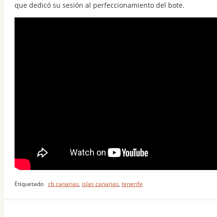
que dedicó su sesión al perfeccionamiento del bote.
Etiquetado
cb canarias
,
islas canarias
,
tenerife