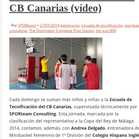
CB Canarias (vídeo)
Por
SPORteam
•
27/01/2014
baloncesto
,
escuela de tecnificación
,
sportea
consulting
,
The Dominator Complete Post Station
,
the gun 800
Cada domingo se suman más niños y niñas a la
Escuela de
Tecnificación del CB Canarias,
supervisada técnicamente por
SPORteam Consulting
. Esta jornada, marcada por la
clasificación del representativo a la Copa del Rey de Málaga
2014, contamos, además, con
Andrea Delgado
, entrenadora de
Minibasket Femenino de 1ª División del
Colegio Hispano Inglé