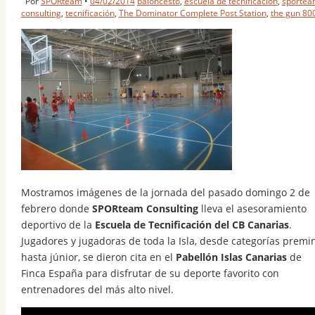
Por
SPORteam
•
04/02/2014
baloncesto
,
escuela de tecnificación
,
sportea
consulting
,
tecnificación
,
The Dominator Complete Post Station
,
the gun 80
Mostramos imágenes de la jornada del pasado domingo 2 de
febrero donde
SPORteam Consulting
lleva el asesoramiento
deportivo de la
Escuela de Tecnificación del CB Canarias
.
Jugadores y jugadoras de toda la Isla, desde categorías premin
hasta júnior, se dieron cita en el
Pabellón Islas Canarias
de
Finca España para disfrutar de su deporte favorito con
entrenadores del más alto nivel.