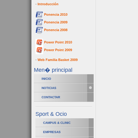
-
Introducción
Ponencia 2010
Ponencia 2009
Ponencia 2008
Power Point 2010
Power Point 2009
-
Web Familia Basket 2009
Men� principal
INICIO
NOTICIAS
CONTACTAR
Sport & Ocio
CAMPUS & CLINIC
EMPRESAS