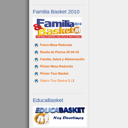
Familia Basket 2010
Fotos Mesa Redonda
Rueda de Prensa 20-04-10
Familia, Salud y Alimentación
Póster Mesa Redonda
Póster Tour Basket
Díptico Tour Basket
1
|
2
EducaBasket