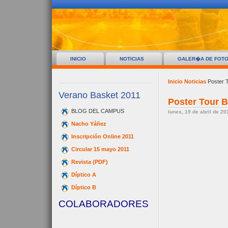
INICIO
NOTICIAS
GALER�A DE FOT
Inicio
Noticias
Poster 
Verano Basket 2011
Poster Tour 
BLOG DEL CAMPUS
lunes, 19 de abril de 20
Nacho Yáñez
Inscripción Online 2011
Circular 15 mayo 2011
Revista (PDF)
Díptico A
Díptico B
COLABORADORES