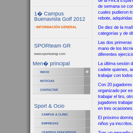
de la Finca España
de semana se cong
cuales pudieron t
1� Campus
rebote, adquirida
Buenavista Golf 2012
De diez de la mañ
-
INFORMACIÓN GENERAL
categorías y de di
Las dos primeras 
SPORteam GR
mano de los técn
www.sporteamgr.com
diferentes ejercici
Men� principal
La última sesión 
cadete quienes, a
INICIO
trabajar con todos
NOTICIAS
Con 20 jugadores 
CONTACTAR
organizado por es
trabajar el tiro, o
jugadores trabaja
Sport & Ocio
en tres ocasiones
CAMPUS & CLINIC
El próximo domingo
niños ya inscritos.
EMPRESAS
Tras un pequeño d
CENTROS EDUCATIVOS