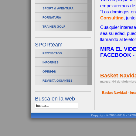
empezaremos de n
SPORT & AVENTURA
“Los domingos en
Consulting
, junt
FORNATURA
TRAINER GOLF
Cualquier interes
sea su edad, pue
llamando al teléfo
SPORteam
MIRA EL VID
PROYECTOS
FACEBOOK - 
INFORMES
OPINI�N
Basket Navid
REVISTA GIGANTES
martes, 04 de diciembr
Basket Navidad - Ins
Busca en la web
Copyright © 2008-2010 - SPOR