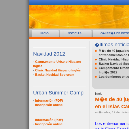
INICIO
NOTICIAS
GALER�A DE FOT
�ltimas notici
M�s de 40 jugadore
Navidad 2012
entrenamientos de ti
Clinic Navidad His
-
Campamento Urbano Hispano
Basket Navidad Sp
Inglés
Campamento Urban
-
Clinic Navidad Hispano Inglés
Ingl�s 2012
-
Basket Navidad Sporteam
Los domingos entr
Urban Summer Camp
Inicio
M�s de 40 jug
-
Información (PDF)
-
Inscripción online
en el Islas Ca
mi�rcoles, 12 de dicie
-
Información (PDF)
Los entrenamientos
-
Inscripción online