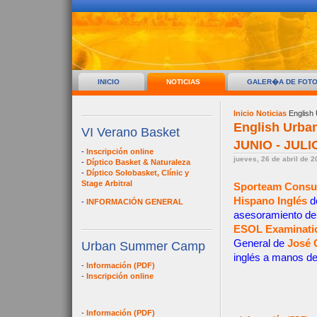
INICIO
NOTICIAS
GALER�A DE FOT
Inicio
Noticias
English
English Urba
VI Verano Basket
JUNIO - JULI
-
Inscripción online
jueves, 26 de abril de 
-
Díptico Basket & Naturaleza
-
Díptico Solobasket, Clínic y
Stage Arbitral
Sporteam Consul
Hispano Inglés
de
-
INFORMACIÓN GENERAL
asesoramiento de
ESOL Examinati
General de
José 
Urban Summer Camp
inglés a manos d
-
Información (PDF)
-
Inscripción online
-
Información (PDF)