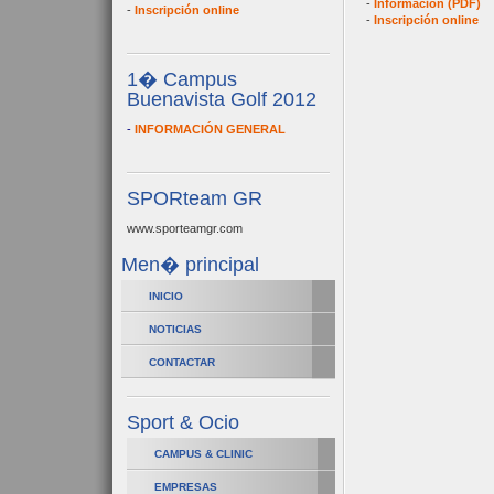
-
Información (PDF)
-
Inscripción online
-
Inscripción online
1� Campus
Buenavista Golf 2012
-
INFORMACIÓN GENERAL
SPORteam GR
www.sporteamgr.com
Men� principal
INICIO
NOTICIAS
CONTACTAR
Sport & Ocio
CAMPUS & CLINIC
EMPRESAS