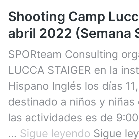
Shooting Camp Lucca
abril 2022 (Semana 
SPORteam Consulting or
LUCCA STAIGER en la insta
Hispano Inglés los días 11,
destinado a niños y niñas 
las actividades es de 9:0
Shooting
…
Sigue leyendo
Sigue le
Camp