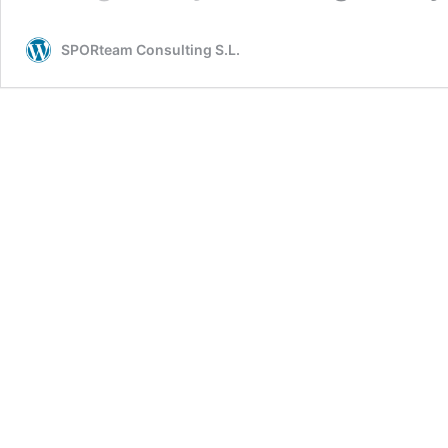
Lucca
Staiger
SPORteam Consulting S.L.
11-
12-
13-
14
abril
2022
(Semana
Santa)