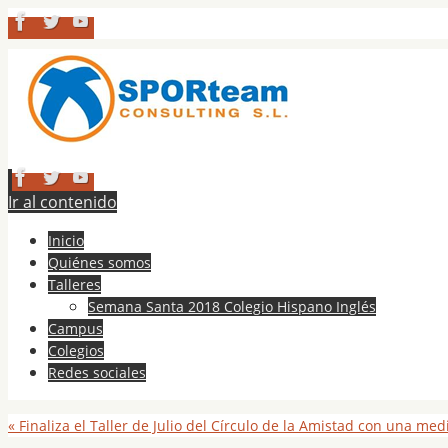
Ir al contenido
Inicio
Quiénes somos
Talleres
Semana Santa 2018 Colegio Hispano Inglés
Campus
Colegios
Redes sociales
«
Finaliza el Taller de Julio del Círculo de la Amistad con una med