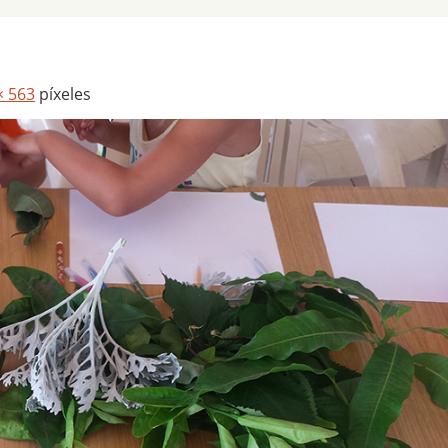
× 563
píxeles