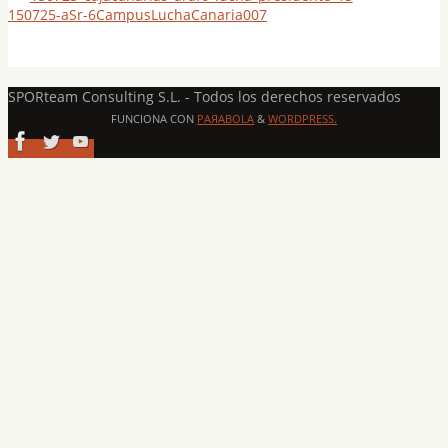
150725-aSr-6CampusLuchaCanaria007
SPORteam Consulting S.L. - Todos los derechos reservados
FUNCIONA CON
PAЯABOLA
&
WORDPRESS.