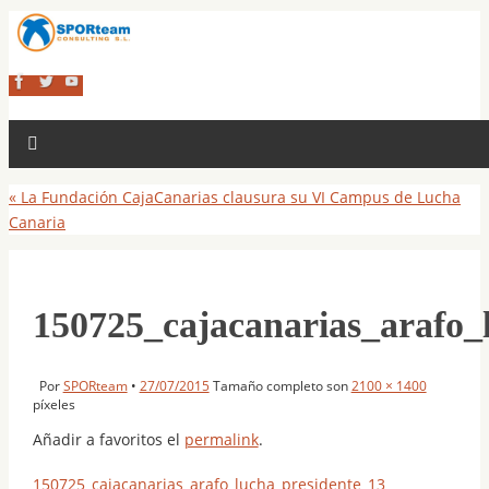
«
La Fundación CajaCanarias clausura su VI Campus de Lucha
Canaria
150725_cajacanarias_arafo_
Por
SPORteam
•
27/07/2015
Tamaño completo son
2100 × 1400
píxeles
Añadir a favoritos el
permalink
.
150725_cajacanarias_arafo_lucha_presidente_13