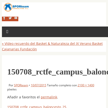
«
Vídeo recuerdo del Basket & Naturaleza del IX Verano Basket
Cajanarias Fundación
150708_rctfe_campus_balon
Por
SPORteam
•
10/07/2015
Tamaño completo son
2100 × 1400
píxeles
Añadir a favoritos el
permalink
.
150708_rctfe_campus_baloncesto_25