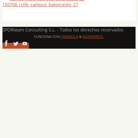
150708_rctfe_campus_baloncesto_27
SPORteam Consulting S.L. - Todos los derechos reservados
FUNCIONA CON
PAЯABOLA
&
WORDPRESS.